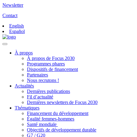
Newsletter
Contact
English
Español
À propos
À propos de Focus 2030
Programmes phares
Dispositifs de financement
Partenaires
Nous recrutons !
Actualités
Dernières publications
Fil d’actualité
Dernières newsletters de Focus 2030
Thématiques
Financement du développement
Égalité femmes-hommes
Santé mondiale
Objectifs de développement durable
G7 / G20