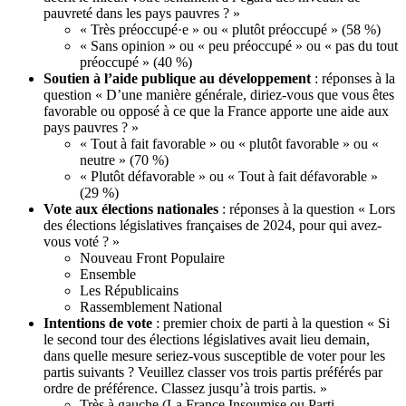
pauvreté dans les pays pauvres ? »
« Très préoccupé·e » ou « plutôt préoccupé » (58 %)
« Sans opinion » ou « peu préoccupé » ou « pas du tout
préoccupé » (40 %)
Soutien à l’aide publique au développement
: réponses à la
question « D’une manière générale, diriez-vous que vous êtes
favorable ou opposé à ce que la France apporte une aide aux
pays pauvres ? »
« Tout à fait favorable » ou « plutôt favorable » ou «
neutre » (70 %)
« Plutôt défavorable » ou « Tout à fait défavorable »
(29 %)
Vote aux élections nationales
: réponses à la question « Lors
des élections législatives françaises de 2024, pour qui avez-
vous voté ? »
Nouveau Front Populaire
Ensemble
Les Républicains
Rassemblement National
Intentions de vote
: premier choix de parti à la question « Si
le second tour des élections législatives avait lieu demain,
dans quelle mesure seriez-vous susceptible de voter pour les
partis suivants ? Veuillez classer vos trois partis préférés par
ordre de préférence. Classez jusqu’à trois partis. »
Très à gauche (La France Insoumise ou Parti