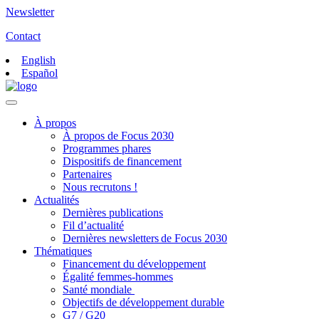
Newsletter
Contact
English
Español
À propos
À propos de Focus 2030
Programmes phares
Dispositifs de financement
Partenaires
Nous recrutons !
Actualités
Dernières publications
Fil d’actualité
Dernières newsletters de Focus 2030
Thématiques
Financement du développement
Égalité femmes-hommes
Santé mondiale
Objectifs de développement durable
G7 / G20