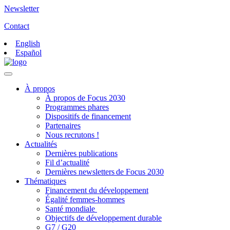
Newsletter
Contact
English
Español
À propos
À propos de Focus 2030
Programmes phares
Dispositifs de financement
Partenaires
Nous recrutons !
Actualités
Dernières publications
Fil d’actualité
Dernières newsletters de Focus 2030
Thématiques
Financement du développement
Égalité femmes-hommes
Santé mondiale
Objectifs de développement durable
G7 / G20