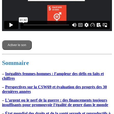
Activer le son
Sommaire
–
Inégalités femmes-hommes : l’ampleur des défis en faits et
chiffres
–
Perspectives sur la CSW69 et évaluation des progrès des 30
dernières années
–
L’argent ou le nerf de la guerre : des financements toujours
insuffisants pour promouvoir l’égalité de genre dans le monde
–
État mondial des droits et de la santé sexuels et reproductifs à