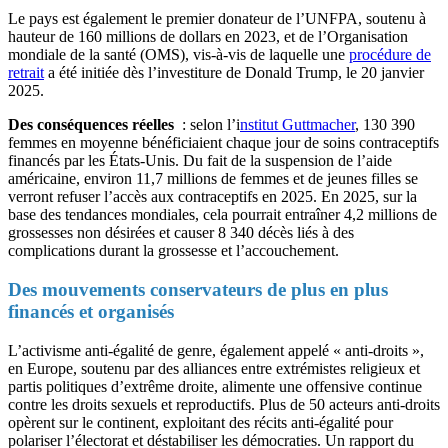
Le pays est également le premier donateur de l’UNFPA, soutenu à
hauteur de 160 millions de dollars en 2023, et de l’Organisation
mondiale de la santé (OMS), vis-à-vis de laquelle une
procédure de
retrait
a été initiée dès l’investiture de Donald Trump, le 20 janvier
2025.
Des conséquences réelles
: selon l’i
nstitut Guttmacher
, 130 390
femmes en moyenne bénéficiaient chaque jour de soins contraceptifs
financés par les États-Unis. Du fait de la suspension de l’aide
américaine, environ 11,7 millions de femmes et de jeunes filles se
verront refuser l’accès aux contraceptifs en 2025. En 2025, sur la
base des tendances mondiales, cela pourrait entraîner 4,2 millions de
grossesses non désirées et causer 8 340 décès liés à des
complications durant la grossesse et l’accouchement.
Des mouvements conservateurs de plus en plus
financés et organisés
L’activisme anti-égalité de genre, également appelé « anti-droits »,
en Europe, soutenu par des alliances entre extrémistes religieux et
partis politiques d’extrême droite, alimente une offensive continue
contre les droits sexuels et reproductifs. Plus de 50 acteurs anti-droits
opèrent sur le continent, exploitant des récits anti-égalité pour
polariser l’électorat et déstabiliser les démocraties. Un rapport du