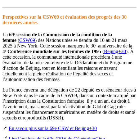
Perspectives sur la CSW69 et évaluation des progrès des 30
dernières années
La
69ᵉ session de la Commission de la condition de la
femme
(
CSW69
) des Nations unies se tiendra du 10 au 21 mars
2025 à New York. Cette session marquera le 30ᵉ anniversaire de la
4ᵉ
Conférence mondiale sur les femmes de 1995
(
Beijing+30
). À
cette occasion, la communauté internationale procédera à une
évaluation de la mise en œuvre de la Déclaration et du Programme
d’action de Beijing, tout en identifiant les raisons entravant
actuellement la pleine réalisation de l’égalité des sexes et
l’autonomisation des femmes.
La France enverra une délégation de 22 député·es et sénateur·rices à
New York dans le cadre de la CSW69, dans un contexte marqué par
l’inscription dans la Constitution française, il y a un an, du droit à
l’avortement, mais aussi par la réactivation du Global Gag rule
suspendant les financements américains en matière de droits et santé
sexuels et reproductifs (DSSR).
🔗
En savoir plus sur la 69e CSW et Beijing+30
🔗
Lire l’analyse de la 69e CSW de GénérationCinq