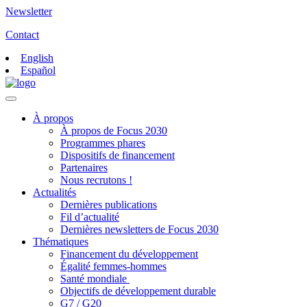
Newsletter
Contact
English
Español
À propos
À propos de Focus 2030
Programmes phares
Dispositifs de financement
Partenaires
Nous recrutons !
Actualités
Dernières publications
Fil d’actualité
Dernières newsletters de Focus 2030
Thématiques
Financement du développement
Égalité femmes-hommes
Santé mondiale
Objectifs de développement durable
G7 / G20