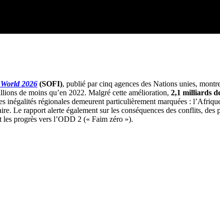
e World 2026
(SOFI)
, publié par cinq agences des Nations unies, montr
millions de moins qu’en 2022. Malgré cette amélioration,
2,1 milliards 
es inégalités régionales demeurent particulièrement marquées : l’Afriq
taire. Le rapport alerte également sur les conséquences des conflits, d
t les progrès vers l’ODD 2 (« Faim zéro »).