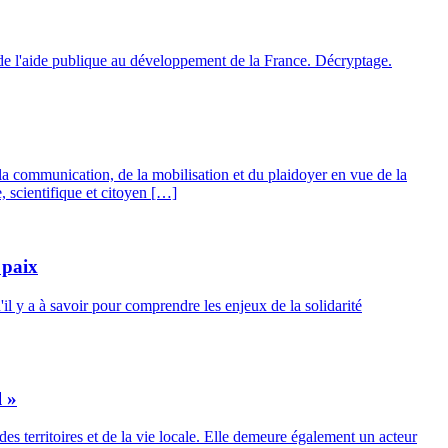
e de l'aide publique au développement de la France. Décryptage.
a communication, de la mobilisation et du plaidoyer en vue de la
, scientifique et citoyen […]
 paix
l y a à savoir pour comprendre les enjeux de la solidarité
l »
es territoires et de la vie locale. Elle demeure également un acteur