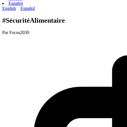
Español
English
Español
#SécuritéAlimentaire
Par
Focus2030