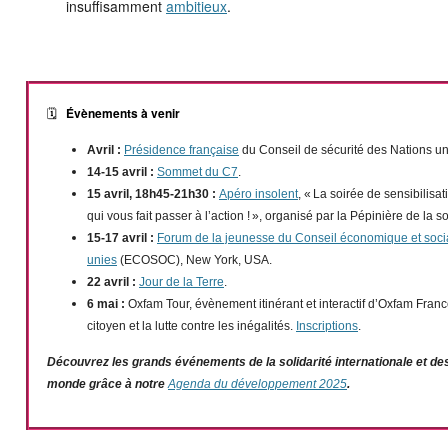
insuffisamment
ambitieux
.
Évènements à venir
🗓️
Avril :
Présidence française
du Conseil de sécurité des Nations u
14-15 avril :
Sommet du C7
.
15 avril, 18h45-21h30 :
Apéro insolent
, « La soirée de sensibilisa
qui vous fait passer à l’action ! », organisé par la Pépinière de la so
15-17 avril :
Forum de la jeunesse du Conseil économique et soci
unies
(ECOSOC), New York, USA.
22 avril :
Jour de la Terre
.
6 mai :
Oxfam Tour, évènement itinérant et interactif d’Oxfam Fra
citoyen et la lutte contre les inégalités.
Inscriptions
.
Découvrez les grands événements de la solidarité internationale et de
monde grâce à notre
Agenda du développement
2025
.