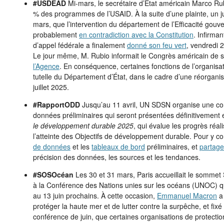
#USDEAD
Mi-mars, le secrétaire d’État américain Marco Rub
% des programmes de l’USAID. À la suite d’une plainte, un ju
mars, que l’intervention du département de l’Efficacité gou
probablement
en contradiction avec la Constitution
. Infirma
d’appel fédérale a finalement
donné son feu vert
, vendredi 
Le jour même, M. Rubio informait le Congrès américain de s
l’Agence
. En conséquence, certaines fonctions de l’organisa
tutelle du Département d’État, dans le cadre d’une réorganisa
juillet 2025.
#RapportODD
Jusqu’au 11 avril, UN SDSN organise une con
données préliminaires qui seront présentées définitivement 
le développement durable 2025
, qui évalue les progrès réal
l’atteinte des Objectifs de développement durable. Pour y co
de données
et les
tableaux de bord
préliminaires, et
partag
précision des données, les sources et les tendances.
#SOSOcéan
Les 30 et 31 mars, Paris accueillait le somm
à la Conférence des Nations unies sur les océans (UNOC) qu
au 13 juin prochains. À cette occasion,
Emmanuel Macron
a 
protéger la haute mer et de lutter contre la surpêche, et fixé
conférence de juin, que certaines organisations de protecti