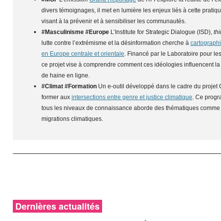
divers témoignages, il met en lumière les enjeux liés à cette pratique
visant à la prévenir et à sensibiliser les communautés.
#Masculinisme #Europe
L’Institute for Strategic Dialogue (ISD),
th
lutte contre l’extrémisme et la désinformation cherche à
cartographi
en Europe centrale et orientale
. Financé par le Laboratoire pour le
ce projet vise à comprendre comment ces idéologies influencent la r
de haine en ligne.
#Climat #Formation
Un e-outil développé dans le cadre du proje
former aux
intersections entre genre et justice climatique
. Ce progr
tous les niveaux de connaissance aborde des thématiques comme l’é
migrations climatiques.
Dernières actualités