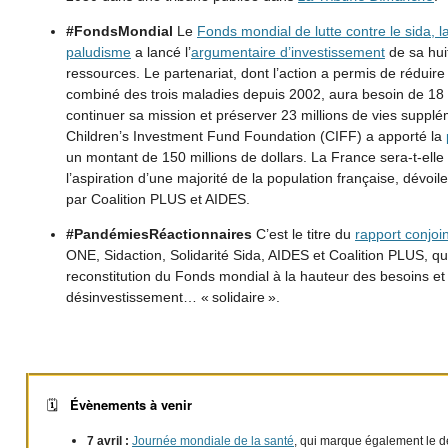
#FondsMondial
Le
Fonds mondial de lutte contre le sida, l
paludisme
a lancé l’
argumentaire d’investissement
de sa hui
ressources. Le partenariat, dont l’action a permis de réduire
combiné des trois maladies depuis 2002, aura besoin de 18 m
continuer sa mission et préserver 23 millions de vies suppl
Children’s Investment Fund Foundation (CIFF) a apporté la
un montant de 150 millions de dollars. La France sera-t-elle
l’aspiration d’une majorité de la population française, dévoil
par Coalition PLUS et AIDES.
#PandémiesRéactionnaires
C’est le titre du
rapport conjoin
ONE, Sidaction, Solidarité Sida, AIDES et Coalition PLUS, qu
reconstitution du Fonds mondial à la hauteur des besoins et 
désinvestissement… « solidaire ».
Évènements à venir
🗓️
7 avril :
Journée mondiale de la santé
, qui marque également le 