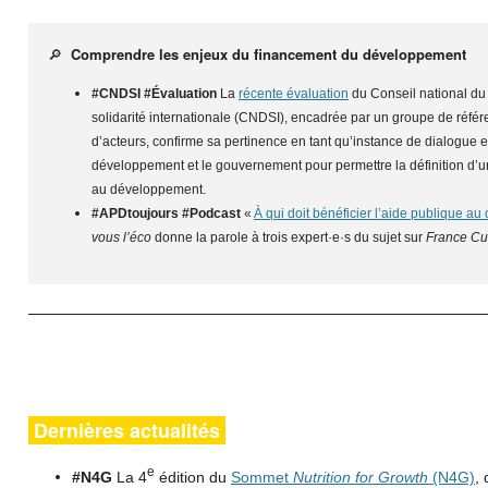
🔎
Comprendre les enjeux du financement du développement
#CNDSI #Évaluation
La
récente évaluation
du Conseil national du
solidarité internationale (CNDSI), encadrée par un groupe de référe
d’acteurs, confirme sa pertinence en tant qu’instance de dialogue e
développement et le gouvernement pour permettre la définition d’u
au développement.
#APDtoujours #Podcast
«
À qui doit bénéficier l’aide publique a
vous l’éco
donne la parole à trois expert·e·s du sujet sur
France Cu
Dernières actualités
e
#N4G
La 4
édition du
Sommet
Nutrition for Growth
(N4G)
, 