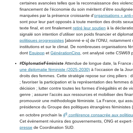
certaines avancées telles que la reconnaissance des violen
financement de l’économie du soin méritent d’être soulignées
marquées par la présence croissante d’
organisations « anti-
sont pour leur part opposés à toute mention des droits sexue
texte final, et ont finalement
retiré leur soutien
à la déclarat
signalé son intention d’utiliser son poids financier et diplom
politiques progressistes
[abonné·e·s] de l’ONU, notamment su
institutions et sur le climat. De nombreuses organisations fé
dont
Equipop
et
GénérationCinq
, ont analysé cette CSW69 
#DiplomatieFéministe
Attendue de longue date, la France 
une diplomatie féministe (2025-2030)
à l’occasion de la Jou
droits des femmes. Cette stratégie repose sur cinq piliers : dé
; favoriser la participation et la représentation des femmes
décision ; lutter contre toutes les formes d’inégalités et de v
genre ; assurer l’accès aux ressources et mobiliser des fina
promouvoir une méthodologie féministe. La France, qui assu
présidence du Groupe des politiques étrangères féministes 
e
en
octobre prochain la
4
conférence consacrée aux politiqu
Cet évènement réunira des gouvernements, ONG et expert·e
presse
de Coordination SUD.