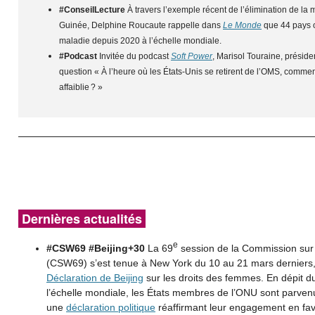
#ConseilLecture
À travers l’exemple récent de l’élimination de l
Guinée, Delphine Roucaute rappelle dans
Le Monde
que 44 pays o
maladie depuis 2020 à l’échelle mondiale.
#Podcast
Invitée du podcast
Soft Power
, Marisol Touraine, préside
question « À l’heure où les États-Unis se retirent de l’OMS, comm
affaiblie ? »
Dernières actualités
e
#CSW69 #Beijing+30
La 69
session de la Commission sur 
(CSW69) s’est tenue à New York du 10 au 21 mars derniers
Déclaration de Beijing
sur les droits des femmes. En dépit 
l’échelle mondiale, les États membres de l’ONU sont parven
une
déclaration politique
réaffirmant leur engagement en fave