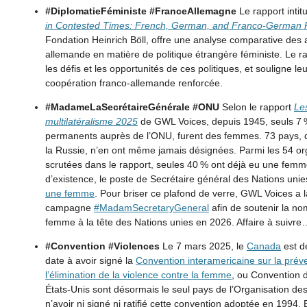
#DiplomatieFéministe #FranceAllemagne
Le rapport intit
in Contested Times: French, German, and Franco-German 
Fondation Heinrich Böll, offre une analyse comparative des 
allemande en matière de politique étrangère féministe. Le ra
les défis et les opportunités de ces politiques, et souligne l
coopération franco-allemande renforcée.
#MadameLaSecrétaireGénérale #ONU
Selon le rapport
Le
multilatéralisme 2025
de GWL Voices, depuis 1945, seuls 7 
permanents auprès de l’ONU, furent des femmes. 73 pays, d
la Russie, n’en ont même jamais désignées. Parmi les 54 org
scrutées dans le rapport, seules 40 % ont déjà eu une femme
d’existence, le poste de Secrétaire général des Nations uni
une femme
. Pour briser ce plafond de verre, GWL Voices a l
campagne
#MadamSecretaryGeneral
afin de soutenir la no
femme à la tête des Nations unies en 2026. Affaire à suivre
#Convention #Violences
Le 7 mars 2025, le
Canada
est d
date à avoir signé la
Convention interamericaine sur la préve
l’élimination de la violence contre la femme
, ou Convention 
États-Unis sont désormais le seul pays de l’Organisation de
n’avoir ni signé ni ratifié cette convention adoptée en 1994. 