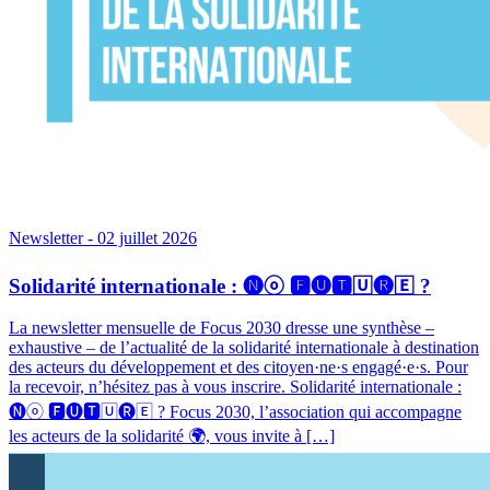
Newsletter
- 02 juillet 2026
Solidarité internationale : 🅝ⓞ 🅵🅤🆃🅄🅡🄴 ?
La newsletter mensuelle de Focus 2030 dresse une synthèse –
exhaustive – de l’actualité de la solidarité internationale à destination
des acteurs du développement et des citoyen·ne·s engagé·e·s. Pour
la recevoir, n’hésitez pas à vous inscrire. Solidarité internationale :
🅝ⓞ 🅵🅤🆃🅄🅡🄴 ? Focus 2030, l’association qui accompagne
les acteurs de la solidarité 🌍, vous invite à […]