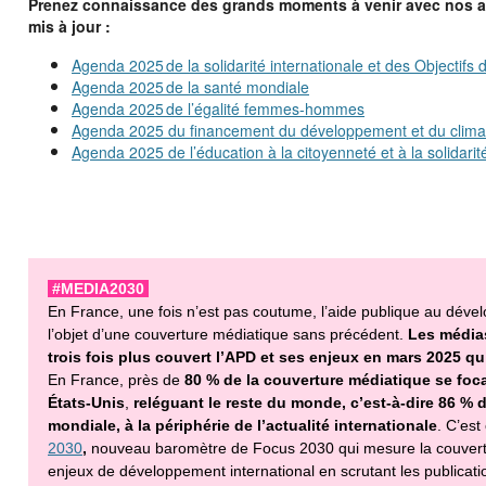
Prenez connaissance des grands moments à venir avec nos a
mis à jour :
Agenda 2025 de la solidarité internationale et des Objectif
Agenda 2025
de la santé mondiale
Agenda 2025
de l’égalité femmes-hommes
Agenda 2025 du financement du développement et du clima
Agenda 2025 de l’éducation à la citoyenneté et à la solidarit
#MEDIA2030
En France, une fois n’est pas coutume, l’aide publique au déve
l’objet d’une couverture médiatique sans précédent.
Les médias
trois fois plus couvert l’APD et ses enjeux en mars 2025 
En France, près de
80 % de la couverture médiatique se focal
États-Unis
,
reléguant le reste du monde, c’est-à-dire 86 % 
mondiale, à la périphérie de l’actualité internationale
. C’est
2030
,
nouveau baromètre de Focus 2030 qui mesure la couvert
enjeux de développement international en scrutant les publicati