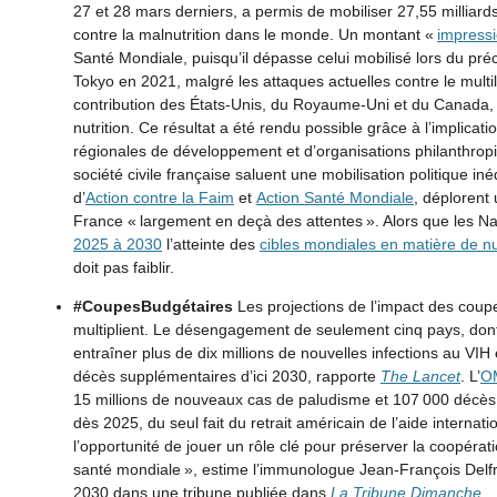
27 et 28 mars derniers, a permis de mobiliser 27,55 milliards 
contre la malnutrition dans le monde. Un montant «
impress
Santé Mondiale, puisqu’il dépasse celui mobilisé lors du 
Tokyo en 2021, malgré les attaques actuelles contre le multi
contribution des États-Unis, du Royaume-Uni et du Canada, b
nutrition. Ce résultat a été rendu possible grâce à l’implica
régionales de développement et d’organisations philanthropi
société civile française saluent une mobilisation politique inéd
d’
Action contre la Faim
et
Action Santé Mondiale
, déplorent
France « largement en deçà des attentes ». Alors que les Na
2025 à 2030
l’atteinte des
cibles mondiales en matière de nu
doit pas faiblir.
#CoupesBudgétaires
Les projections de l’impact des coup
multiplient. Le désengagement de seulement cinq pays, dont
entraîner plus de dix millions de nouvelles infections au VIH 
décès supplémentaires d’ici 2030, rapporte
The Lancet
. L’
O
15 millions de nouveaux cas de paludisme et 107 000 décès
dès 2025, du seul fait du retrait américain de l’aide internat
l’opportunité de jouer un rôle clé pour préserver la coopérati
santé mondiale », estime l’immunologue Jean-François Delf
2030 dans une tribune publiée dans
La Tribune Dimanche
.