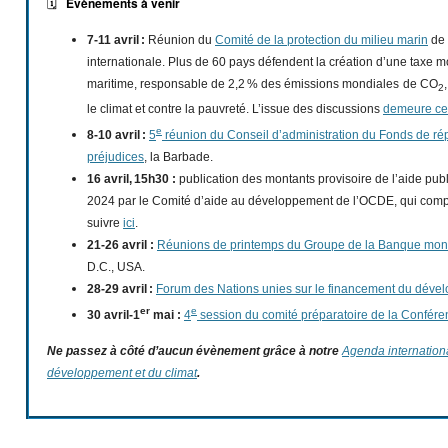
Évènements à venir
🗓️
7-11 avril :
Réunion du
Comité de la protection du milieu marin
de 
internationale. Plus de 60 pays défendent la création d’une taxe mo
maritime, responsable de 2,2 % des émissions mondiales
de CO
2
le climat et contre la pauvreté. L’issue des discussions
demeure cep
e
8-10 avril :
5
réunion du Conseil d’administration du Fonds de ré
préjudices
, la Barbade.
16 avril, 15h30 :
publication des montants provisoire de l’aide pu
2024 par le Comité d’aide au développement de l’OCDE, qui com
suivre
ici
.
21-26 avril :
Réunions de printemps du Groupe de la Banque mond
D.C., USA.
28-29 avril :
Forum des Nations unies sur le financement du déve
er
e
30 avril-1
mai :
4
session du comité préparatoire de la Confér
Ne passez à côté d’aucun évènement grâce à notre
Agenda internation
développement et du climat
.