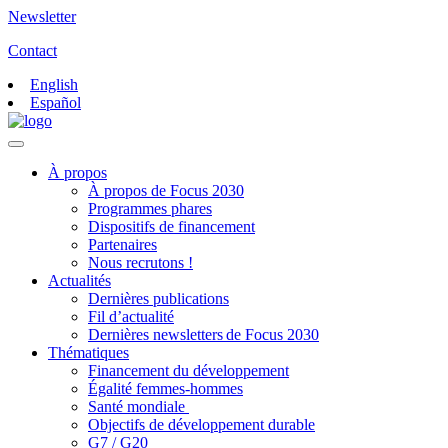
Newsletter
Contact
English
Español
À propos
À propos de Focus 2030
Programmes phares
Dispositifs de financement
Partenaires
Nous recrutons !
Actualités
Dernières publications
Fil d’actualité
Dernières newsletters de Focus 2030
Thématiques
Financement du développement
Égalité femmes-hommes
Santé mondiale
Objectifs de développement durable
G7 / G20