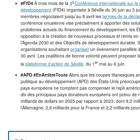
e
#FfD4
À trois mois de la
4
Conférence internationale sur le
développement
(FfD4) organisée à Séville du 30 juin au 3 jui
membres négociaient jusqu’au 8 avril les
termes de la déclar
conférence onusienne vise précisément à apporter des soluti
problèmes actuels du financement du développement, les É
opposition à la création de nouveaux processus et remis en
l’Agenda 2030 et des Objectifs de développement durable. Sa
organisations souhaitant
organiser
un évènement parallèle à
30 avril. Les coalitions de bonne volonté peuvent proposer leu
er
la
plateforme d’action de Séville
, du 1
mai au 6 juin.
#APD #EnArrièreToute
Alors que les coupes titanesques a
publique au développement (APD) des États-Unis préoccupent
pays européens ne comptent pas compenser le repli américa
dix des principaux pays donateurs européens ont prévu de 
milliards de dollars en 2025 par rapport à 2023, dont 9,2 mil
l’Allemagne, 2,6 milliards pour la France et 2,2 milliards po