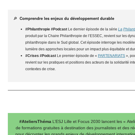
🔎
Comprendre les enjeux du développement durable
#Philanthropie #Podcast
Le dernier épisode de la série
La
Philan
produit par la Chaire Philanthropie de l’ESSEC, revient sur les dyn
philanthropie dans le Sud global. Cet épisode interroge les modèl
lumière des approches locales pour un impact plus équitable et du
#Crises #Podcast
Le premier épisode de «
PARTENARIATS
», pod
revient sur les pratiques et positions des acteurs de la solidarité in
contextes de crise.
#AteliersThéma
L’ESJ Lille et Focus 2030 lancent les « Ate
de formations gratuites à destination des journalistes et des r
pour décrypter les grands enjeux de développement internationa