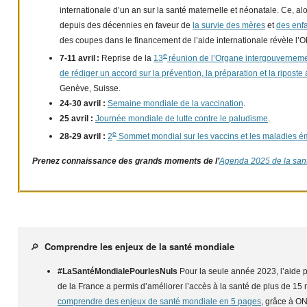
internationale d’un an sur la santé maternelle et néonatale. Ce, a
depuis des décennies en faveur de
la survie des mères
et
des enf
des coupes dans le financement de l’aide internationale révèle l’
e
7-11 avril :
Reprise de la
13
réunion de l’Organe intergouverneme
de rédiger un accord sur la prévention, la préparation et la ripos
Genève, Suisse.
24-30 avril :
Semaine mondiale de la vaccination
.
25 avril :
Journée mondiale de lutte contre le paludisme
.
e
28-29 avril :
2
Sommet mondial sur les vaccins et les maladies 
Prenez connaissance des grands moments de l’
Agenda 2025 de la san
🔎
Comprendre les enjeux de la santé mondiale
#LaSantéMondialePourlesNuls
Pour la seule année 2023, l’aide
de la France a permis d’améliorer l’accès à la santé de plus de 15
comprendre des enjeux de santé mondiale en 5 pages
, grâce à ON