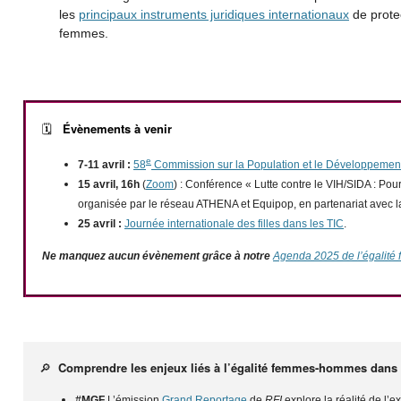
les
principaux instruments juridiques internationaux
de protec
femmes.
Évènements à venir
🗓️
e
7-11 avril :
58
Commission sur la Population et le Développemen
15 avril, 16h
(
Zoom
) : Conférence « Lutte contre le VIH/SIDA : Pour
organisée par le réseau ATHENA et Equipop, en partenariat ave
25 avril :
Journée internationale des filles dans les TIC
.
Ne manquez aucun évènement grâce à notre
Agenda 2025 de l’égalit
🔎
Comprendre les enjeux liés à l’égalité femmes-hommes dans
#MGF
L’émission
Grand Reportage
de
RFI
explore la réalité de l’