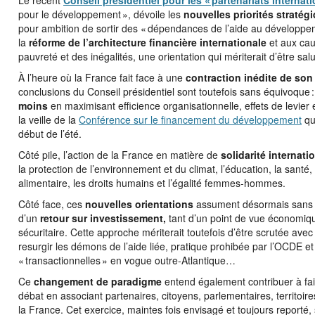
pour le développement », dévoile les
nouvelles priorités stratég
pour ambition de sortir des « dépendances de l’aide au développe
la
réforme de l’architecture financière internationale
et aux cau
pauvreté et des inégalités, une orientation qui mériterait d’être sa
À l’heure où la France fait face à une
contraction inédite de son
conclusions du Conseil présidentiel sont toutefois sans équivoque :
moins
en maximisant efficience organisationnelle, effets de levier e
la veille de la
Conférence sur le financement du développement
qui
début de l’été.
Côté pile, l’action de la France en matière de
solidarité internati
la protection de l’environnement et du climat, l’éducation, la santé,
alimentaire, les droits humains et l’égalité femmes-hommes.
Côté face, ces
nouvelles orientations
assument désormais sans 
d’un
retour sur investissement,
tant d’un point de vue économiq
sécuritaire. Cette approche mériterait toutefois d’être scrutée avec
resurgir les démons de l’aide liée, pratique prohibée par l’OCDE 
« transactionnelles » en vogue outre-Atlantique…
Ce
changement de paradigme
entend également contribuer à fai
débat en associant partenaires, citoyens, parlementaires, territoires
la France. Cet exercice, maintes fois envisagé et toujours reporté, s