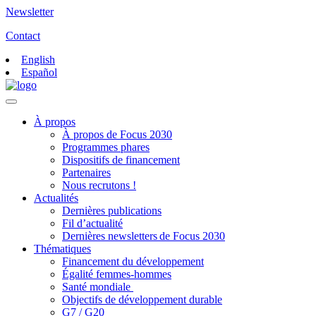
Newsletter
Contact
English
Español
À propos
À propos de Focus 2030
Programmes phares
Dispositifs de financement
Partenaires
Nous recrutons !
Actualités
Dernières publications
Fil d’actualité
Dernières newsletters de Focus 2030
Thématiques
Financement du développement
Égalité femmes-hommes
Santé mondiale
Objectifs de développement durable
G7 / G20