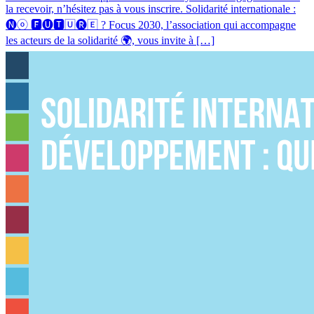
la recevoir, n’hésitez pas à vous inscrire. Solidarité internationale :
🅝ⓞ 🅵🅤🆃🅄🅡🄴 ? Focus 2030, l’association qui accompagne
les acteurs de la solidarité 🌍, vous invite à […]