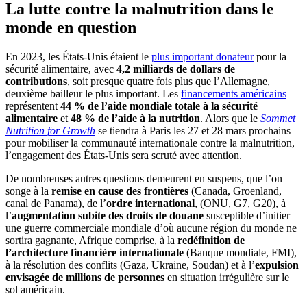
La lutte contre la malnutrition dans le
monde en question
En 2023, les États-Unis étaient le
plus important donateur
pour la
sécurité alimentaire, avec
4,2 milliards de dollars de
contributions
, soit presque quatre fois plus que l’Allemagne,
deuxième bailleur le plus important. Les
financements américains
représentent
44 % de l’aide mondiale totale à la sécurité
alimentaire
et
48 % de l’aide à la nutrition
. Alors que le
Sommet
Nutrition for Growth
se tiendra à Paris les 27 et 28 mars prochains
pour mobiliser la communauté internationale contre la malnutrition,
l’engagement des États-Unis sera scruté avec attention.
De nombreuses autres questions demeurent en suspens, que l’on
songe à la
remise en cause des frontières
(Canada, Groenland,
canal de Panama), de l’
ordre international
, (ONU, G7, G20), à
l’
augmentation subite des droits de douane
susceptible d’initier
une guerre commerciale mondiale d’où aucune région du monde ne
sortira gagnante, Afrique comprise, à la
redéfinition de
l’architecture financière internationale
(Banque mondiale, FMI),
à la résolution des conflits (Gaza, Ukraine, Soudan) et à l’
expulsion
envisagée de millions de personnes
en situation irrégulière sur le
sol américain.