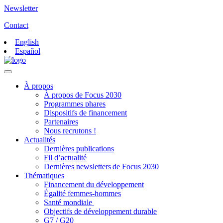
Newsletter
Contact
English
Español
À propos
À propos de Focus 2030
Programmes phares
Dispositifs de financement
Partenaires
Nous recrutons !
Actualités
Dernières publications
Fil d’actualité
Dernières newsletters de Focus 2030
Thématiques
Financement du développement
Égalité femmes-hommes
Santé mondiale
Objectifs de développement durable
G7 / G20