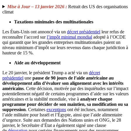
Mise à Jour – 13 janvier 2026 :
Retrait des US des organisations
climat
Taxations minimales des multinationales
Les États-Unis ont annoncé via un
décret présidentiel
leur refus de
reconnaître l’accord sur
l’impôt minimal mondial
adopté à l’OCDE
qui garantit que les grandes entreprises multinationales paient un
niveau minimum d’impôt sur leurs revenus dans chaque juridiction à
hauteur de 15 %.
Aide au développement
Le 20 janvier, le président Trump a acté via un
décret
présidentiel
une
pause de 90 jours de l’aide américaine au
développement afin d’évaluer son alignement avec les intérêts
américains
. Cette décision, motivée par des inquiétudes sur l’impact
potentiellement négatif de certains programmes d’aide sur les valeurs
américaines et la stabilité mondiale, vise à
analyser chaque
programme pour décider de son maintien, sa modification ou sa
suppression
. Certaines
exceptions
ont été incluses, notamment
l’aide militaire pour Israël et l’Égypte, ainsi que l’aide alimentaire
d’urgence. Suite aux demandes des Nations unies et ONG, le 28
janvier, le Secrétaire d’État a également signé une clause
de
dérogation
pour certains financements pour des programmes