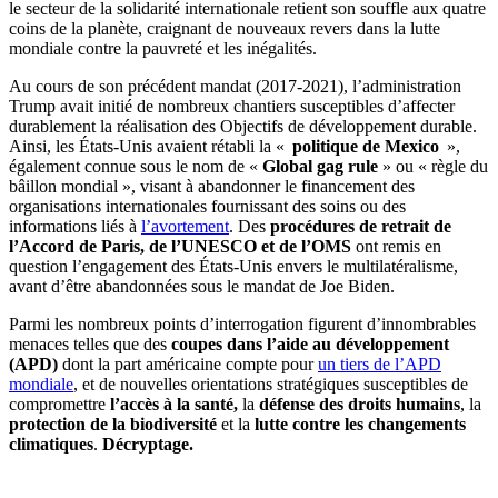
le secteur de la solidarité internationale retient son souffle aux quatre
coins de la planète, craignant de nouveaux revers dans la lutte
mondiale contre la pauvreté et les inégalités.
Au cours de son précédent mandat (2017-2021), l’administration
Trump avait initié de nombreux chantiers susceptibles d’affecter
durablement la réalisation des Objectifs de développement durable.
Ainsi, les États-Unis avaient rétabli la «
politique de Mexico
»,
également connue sous le nom de «
Global gag rule
» ou « règle du
bâillon mondial », visant à abandonner le financement des
organisations internationales fournissant des soins ou des
informations liés à
l’avortement
. Des
procédures de retrait de
l’Accord de Paris, de l’UNESCO et de l’OMS
ont remis en
question l’engagement des États-Unis envers le multilatéralisme,
avant d’être abandonnées sous le mandat de Joe Biden.
Parmi les nombreux points d’interrogation figurent d’innombrables
menaces telles que des
coupes dans l’aide au développement
(APD)
dont la part américaine compte pour
un tiers de l’APD
mondiale
, et de nouvelles orientations stratégiques susceptibles de
compromettre
l’accès à la santé,
la
défense des droits humains
, la
protection de la biodiversité
et la
lutte contre les changements
climatiques
.
Décryptage.