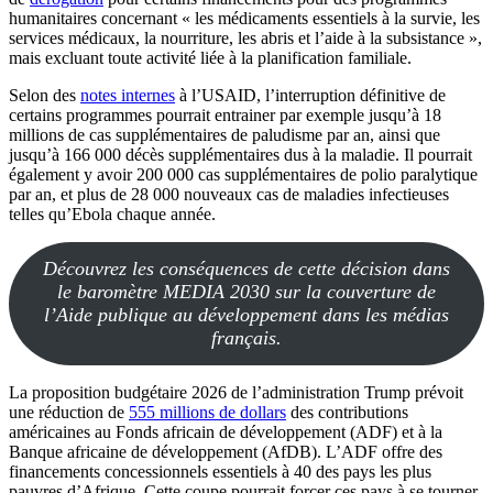
humanitaires concernant « les médicaments essentiels à la survie, les
services médicaux, la nourriture, les abris et l’aide à la subsistance »,
mais excluant toute activité liée à la planification familiale.
Selon des
notes internes
à l’USAID, l’interruption définitive de
certains programmes pourrait entrainer par exemple jusqu’à 18
millions de cas supplémentaires de paludisme par an, ainsi que
jusqu’à 166 000 décès supplémentaires dus à la maladie. Il pourrait
également y avoir 200 000 cas supplémentaires de polio paralytique
par an, et plus de 28 000 nouveaux cas de maladies infectieuses
telles qu’Ebola chaque année.
Découvrez les conséquences de cette décision dans
le baromètre MEDIA 2030 sur la couverture de
l’Aide publique au développement dans les médias
français.
La proposition budgétaire 2026 de l’administration Trump prévoit
une réduction de
555 millions de dollars
des contributions
américaines au Fonds africain de développement (ADF) et à la
Banque africaine de développement (AfDB). L’ADF offre des
financements concessionnels essentiels à 40 des pays les plus
pauvres d’Afrique. Cette coupe pourrait forcer ces pays à se tourner