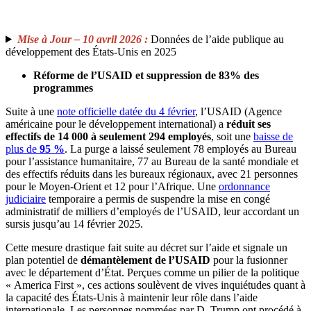
Mise à Jour – 10 avril 2026 :
Données de l’aide publique au
développement des États-Unis en 2025
Réforme de l’USAID et suppression de 83% des
programmes
Suite à une
note officielle datée du 4 février
, l’USAID (Agence
américaine pour le développement international) a
réduit ses
effectifs de 14 000 à seulement 294 employés
, soit une
baisse de
plus de
95 %
. La purge a laissé seulement 78 employés au Bureau
pour l’assistance humanitaire, 77 au Bureau de la santé mondiale et
des effectifs réduits dans les bureaux régionaux, avec 21 personnes
pour le Moyen-Orient et 12 pour l’Afrique. Une
ordonnance
judiciaire
temporaire a permis de suspendre la mise en congé
administratif de milliers d’employés de l’USAID, leur accordant un
sursis jusqu’au 14 février 2025.
Cette mesure drastique fait suite au décret sur l’aide et signale un
plan potentiel de
démantèlement de l’USAID
pour la fusionner
avec le département d’État. Perçues comme un pilier de la politique
« America First », ces actions soulèvent de vives inquiétudes quant à
la capacité des États-Unis à maintenir leur rôle dans l’aide
internationale. Les personnes nommées par D. Trump ont procédé à