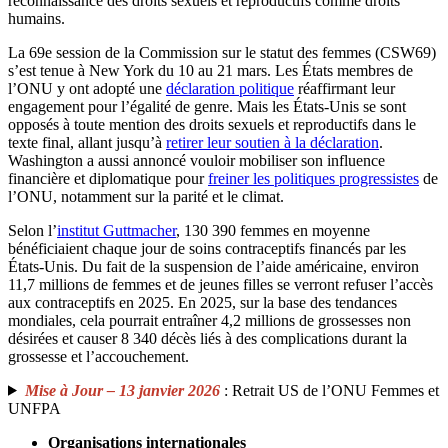
reconnaissance des droits sexuels et reproductifs comme droits
humains.
La 69e session de la Commission sur le statut des femmes (CSW69)
s’est tenue à New York du 10 au 21 mars. Les États membres de
l’ONU y ont adopté une
déclaration politique
réaffirmant leur
engagement pour l’égalité de genre. Mais les États-Unis se sont
opposés à toute mention des droits sexuels et reproductifs dans le
texte final, allant jusqu’à
retirer leur soutien à la déclaration
.
Washington a aussi annoncé vouloir mobiliser son influence
financière et diplomatique pour
freiner les politiques progressistes
de
l’ONU, notamment sur la parité et le climat.
Selon l’
institut Guttmacher
, 130 390 femmes en moyenne
bénéficiaient chaque jour de soins contraceptifs financés par les
États-Unis. Du fait de la suspension de l’aide américaine, environ
11,7 millions de femmes et de jeunes filles se verront refuser l’accès
aux contraceptifs en 2025. En 2025, sur la base des tendances
mondiales, cela pourrait entraîner 4,2 millions de grossesses non
désirées et causer 8 340 décès liés à des complications durant la
grossesse et l’accouchement.
Mise à Jour – 13 janvier 2026
: Retrait US de l’ONU Femmes et
UNFPA
Organisations internationales