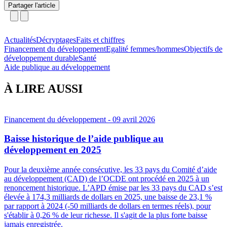
Partager l'article
Actualités
Décryptages
Faits et chiffres
Financement du développement
Egalité femmes/hommes
Objectifs de
développement durable
Santé
Aide publique au développement
À LIRE AUSSI
Financement du développement
- 09 avril 2026
Baisse historique de l’aide publique au
développement en 2025
Pour la deuxième année consécutive, les 33 pays du Comité d’aide
au développement (CAD) de l’OCDE ont procédé en 2025 à un
renoncement historique. L’APD émise par les 33 pays du CAD s’est
élevée à 174,3 milliards de dollars en 2025, une baisse de 23,1 %
par rapport à 2024 (-50 milliards de dollars en termes réels), pour
s'établir à 0,26 % de leur richesse. Il s'agit de la plus forte baisse
jamais enregistrée.