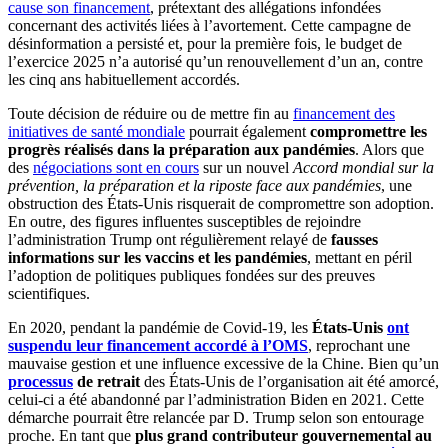
cause son financement
, prétextant des allégations infondées
concernant des activités liées à l’avortement. Cette campagne de
désinformation a persisté et, pour la première fois, le budget de
l’exercice 2025 n’a autorisé qu’un renouvellement d’un an, contre
les cinq ans habituellement accordés.
Toute décision de réduire ou de mettre fin au
financement des
initiatives de santé mondiale
pourrait également
compromettre les
progrès réalisés dans la préparation aux pandémies
. Alors que
des
négociations sont en cours
sur un nouvel
Accord mondial sur la
prévention, la préparation et la riposte face aux pandémies
, une
obstruction des États-Unis risquerait de compromettre son adoption.
En outre, des figures influentes susceptibles de rejoindre
l’administration Trump ont régulièrement relayé de
fausses
informations sur les vaccins et les pandémies
, mettant en péril
l’adoption de politiques publiques fondées sur des preuves
scientifiques.
En 2020, pendant la pandémie de Covid-19, les
États-Unis
ont
suspendu leur financement accordé à l’OMS
, reprochant une
mauvaise gestion et une influence excessive de la Chine. Bien qu’un
processus
de retrait
des États-Unis de l’organisation ait été amorcé,
celui-ci a été abandonné par l’administration Biden en 2021. Cette
démarche pourrait être relancée par D. Trump selon son entourage
proche. En tant que
plus grand contributeur gouvernemental au