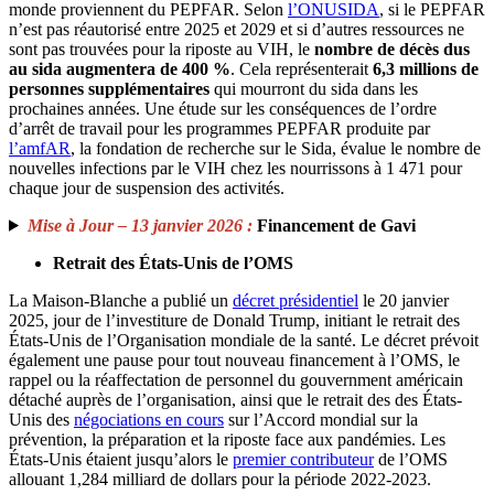
monde proviennent du PEPFAR. Selon
l’ONUSIDA
, si le PEPFAR
n’est pas réautorisé entre 2025 et 2029 et si d’autres ressources ne
sont pas trouvées pour la riposte au VIH, le
nombre de décès dus
au sida augmentera de 400 %
. Cela représenterait
6,3 millions de
personnes supplémentaires
qui mourront du sida dans les
prochaines années. Une étude sur les conséquences de l’ordre
d’arrêt de travail pour les programmes PEPFAR produite par
l’amfAR
, la fondation de recherche sur le Sida, évalue le nombre de
nouvelles infections par le VIH chez les nourrissons à 1 471 pour
chaque jour de suspension des activités.
Mise à Jour – 13 janvier 2026 :
Financement de Gavi
Retrait des États-Unis de l’OMS
La Maison-Blanche a publié un
décret présidentiel
le 20 janvier
2025, jour de l’investiture de Donald Trump, initiant le retrait des
États-Unis de l’Organisation mondiale de la santé. Le décret prévoit
également une pause pour tout nouveau financement à l’OMS, le
rappel ou la réaffectation de personnel du gouvernment américain
détaché auprès de l’organisation, ainsi que le retrait des des États-
Unis des
négociations en cours
sur l’Accord mondial sur la
prévention, la préparation et la riposte face aux pandémies. Les
États-Unis étaient jusqu’alors le
premier contributeur
de l’OMS
allouant 1,284 milliard de dollars pour la période 2022-2023.