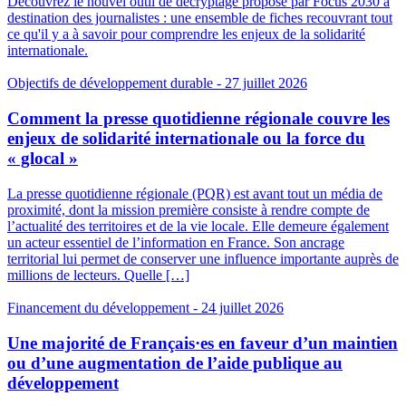
Découvrez le nouvel outil de décryptage proposé par Focus 2030 à
destination des journalistes : une ensemble de fiches recouvrant tout
ce qu'il y a à savoir pour comprendre les enjeux de la solidarité
internationale.
Objectifs de développement durable
- 27 juillet 2026
Comment la presse quotidienne régionale couvre les
enjeux de solidarité internationale ou la force du
« glocal »
La presse quotidienne régionale (PQR) est avant tout un média de
proximité, dont la mission première consiste à rendre compte de
l’actualité des territoires et de la vie locale. Elle demeure également
un acteur essentiel de l’information en France. Son ancrage
territorial lui permet de conserver une influence importante auprès de
millions de lecteurs. Quelle […]
Financement du développement
- 24 juillet 2026
Une majorité de Français·es en faveur d’un maintien
ou d’une augmentation de l’aide publique au
développement