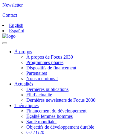
Newsletter
Contact
English
Español
À propos
À propos de Focus 2030
Programmes phares
Dispositifs de financement
Partenaires
Nous recrutons !
Actualités
Dernières publications
Fil d’actualité
Dernières newsletters de Focus 2030
Thématiques
Financement du développement
Égalité femmes-hommes
Santé mondiale
Objectifs de développement durable
G7 / G20