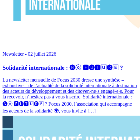
Newsletter
- 02 juillet 2026
Solidarité internationale : 🅝ⓞ 🅵🅤🆃🅄🅡🄴 ?
La newsletter mensuelle de Focus 2030 dresse une synthèse –
exhaustive – de l’actualité de la solidarité internationale à destination
des acteurs du développement et des citoyen·ne·s engagé·e·s. Pour
la recevoir, n’hésitez pas à vous inscrire. Solidarité internationale :
🅝ⓞ 🅵🅤🆃🅄🅡🄴 ? Focus 2030, l’association qui accompagne
les acteurs de la solidarité 🌍, vous invite à […]