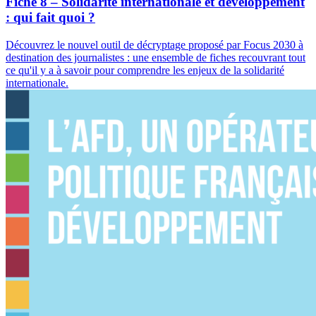
Fiche 8 – Solidarité internationale et développement
: qui fait quoi ?
Découvrez le nouvel outil de décryptage proposé par Focus 2030 à
destination des journalistes : une ensemble de fiches recouvrant tout
ce qu'il y a à savoir pour comprendre les enjeux de la solidarité
internationale.