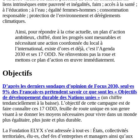
liens intrinsèques entre pauvreté et inégalités, faim ; accès à la santé ;
à l’éducation ; à l’eau ; égalité femmes-hommes ; consommation
responsable ; protection de l’environnement et dérèglements
climatiques.
Ainsi, pour répondre à la crise actuelle, un plan d’action
ambitieux, chiffré, dont les progrès sont mesurables et
nécessitant une action coordonnée du local à
l’international, existe d’ores et déjà, c’est l’Agenda
2030 et ses 17 ODD. Ne réinventons pas la roue et
mettons ce plan d’action en œuvre immédiatement.
Objectifs
D’après les derniers sondages d’opinion de Focus 2030, seul·es
9% des Français·es prétendent savoir ce que sont les « Objectifs
de développement durable des Nations unies »
(un chiffre
tendanciellement à la baisse). L’objectif de cette campagne est de
faire connaître ces 17 ODD, feuille de route unique en son genre
visant à se donner les moyens nécessaires pour vivre dans un monde
plus égalitaire, plus juste et plus durable.
La Fondation ELYX s’est adressée à tout·es : États, collectivités
territoriales, élu·es, chef·fes d’entreprises et managers ainsi qu’aux