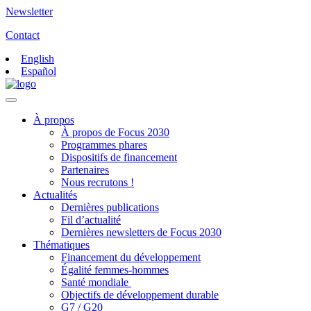
Newsletter
Contact
English
Español
À propos
À propos de Focus 2030
Programmes phares
Dispositifs de financement
Partenaires
Nous recrutons !
Actualités
Dernières publications
Fil d’actualité
Dernières newsletters de Focus 2030
Thématiques
Financement du développement
Égalité femmes-hommes
Santé mondiale
Objectifs de développement durable
G7 / G20