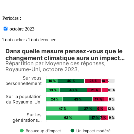
Periodes :
octobre 2023
Tout cocher /
Tout decocher
Dans quelle mesure pensez-vous que le
Dans quelle mesure pensez-vous que le c
changement climatique aura un impact…
Répartition par Moyenne des réponses,
Bar chart with 5 data series.
Royaume-Uni, octobre 2023,
Répartition par Moyenne des réponses, Royaume-Uni, octobre 2023,
View as data table, Dans quelle mesure pensez-vous que le changement 
Sur vous
The chart has 1 X axis displaying Countries.
16 %
40 %
25 %
10 %
personnellement
The chart has 1 Y axis displaying values. Data ranges from 16.288
19 %
40 %
21 %
10 %
Sur la population
24 %
43 %
17 %
9 %
du Royaume-Uni
47 %
27 %
9 %
12 %
Sur les
62 %
17 %
7 %
9 %
générations…
Beaucoup d'impact
Un impact modéré