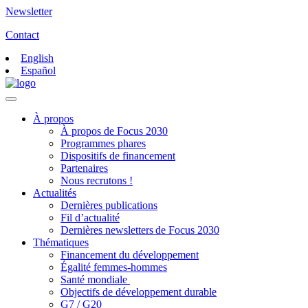
Newsletter
Contact
English
Español
À propos
À propos de Focus 2030
Programmes phares
Dispositifs de financement
Partenaires
Nous recrutons !
Actualités
Dernières publications
Fil d’actualité
Dernières newsletters de Focus 2030
Thématiques
Financement du développement
Égalité femmes-hommes
Santé mondiale
Objectifs de développement durable
G7 / G20