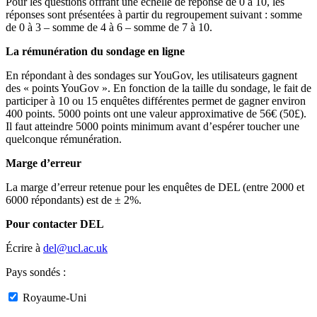
Pour les questions offrant une échelle de réponse de 0 à 10, les
réponses sont présentées à partir du regroupement suivant : somme
de 0 à 3 – somme de 4 à 6 – somme de 7 à 10.
La rémunération du sondage en ligne
En répondant à des sondages sur YouGov, les utilisateurs gagnent
des « points YouGov ». En fonction de la taille du sondage, le fait de
participer à 10 ou 15 enquêtes différentes permet de gagner environ
400 points. 5000 points ont une valeur approximative de 56€ (50£).
Il faut atteindre 5000 points minimum avant d’espérer toucher une
quelconque rémunération.
Marge d’erreur
La marge d’erreur retenue pour les enquêtes de DEL (entre 2000 et
6000 répondants) est de ± 2%.
Pour contacter DEL
Écrire à
del@ucl.ac.uk
Pays sondés :
Royaume-Uni