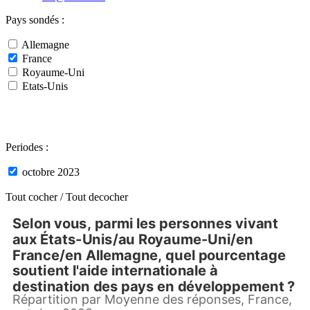
Pays sondés :
Allemagne
France
Royaume-Uni
Etats-Unis
Periodes :
octobre 2023
Tout cocher /
Tout decocher
Selon vous, parmi les personnes vivant
Selon vous, parmi les personnes vivant au
aux États-Unis/au Royaume-Uni/en
France/en Allemagne, quel pourcentage
Bar chart with 4 data series.
Répartition par Moyenne des réponses, France, octobre 2023,
soutient l'aide internationale à
View as data table, Selon vous, parmi les personnes vivant aux États-Uni
destination des pays en développement ?
The chart has 1 X axis displaying Countries.
Répartition par Moyenne des réponses, France,
The chart has 1 Y axis displaying values. Data ranges from 2.4386