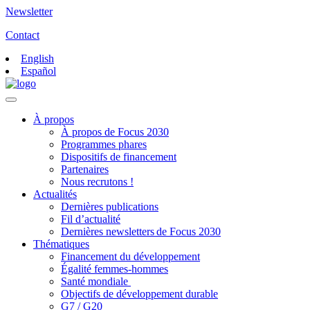
Newsletter
Contact
English
Español
À propos
À propos de Focus 2030
Programmes phares
Dispositifs de financement
Partenaires
Nous recrutons !
Actualités
Dernières publications
Fil d’actualité
Dernières newsletters de Focus 2030
Thématiques
Financement du développement
Égalité femmes-hommes
Santé mondiale
Objectifs de développement durable
G7 / G20