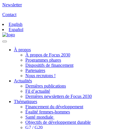
Newsletter
Contact
English
Español
À propos
À propos de Focus 2030
Programmes phares
Dispositifs de financement
Partenaires
Nous recrutons !
Actualités
Dernières publications
Fil d’actualité
Dernières newsletters de Focus 2030
Thématiques
Financement du développement
Égalité femmes-hommes
Santé mondiale
Objectifs de développement durable
G7 / G20