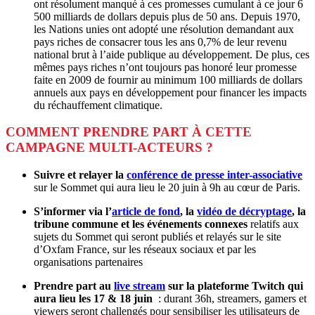
ont résolument manqué à ces promesses cumulant à ce jour 6
500 milliards de dollars depuis plus de 50 ans. Depuis 1970,
les Nations unies ont adopté une résolution demandant aux
pays riches de consacrer tous les ans 0,7% de leur revenu
national brut à l’aide publique au développement. De plus, ces
mêmes pays riches n’ont toujours pas honoré leur promesse
faite en 2009 de fournir au minimum 100 milliards de dollars
annuels aux pays en développement pour financer les impacts
du réchauffement climatique.
COMMENT PRENDRE PART À CETTE
CAMPAGNE MULTI-ACTEURS ?
Suivre et relayer la
conférence de presse inter-associative
sur le Sommet qui aura lieu le 20 juin à 9h au cœur de Paris.
S’informer via l’
article de fond
, la
vidéo de décryptage
, la
tribune commune et les événements connexes
relatifs aux
sujets du Sommet qui seront publiés et relayés sur le site
d’Oxfam France, sur les réseaux sociaux et par les
organisations partenaires
Prendre part au
live stream
sur la plateforme Twitch qui
aura lieu les 17 & 18 juin
: durant 36h, streamers, gamers et
viewers seront challengés pour sensibiliser les utilisateurs de