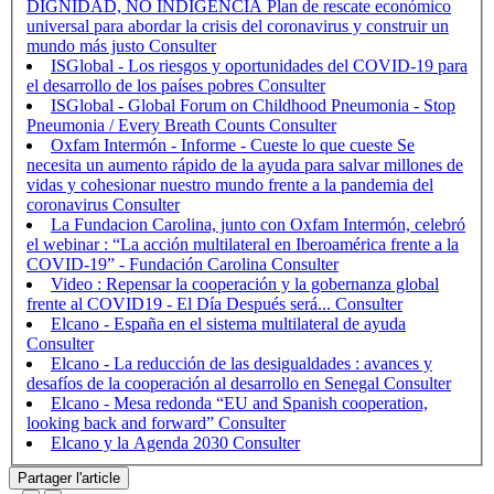
DIGNIDAD, NO INDIGENCIA Plan de rescate económico
universal para abordar la crisis del coronavirus y construir un
mundo más justo
ISGlobal - Los riesgos y oportunidades del COVID-19 para
el desarrollo de los países pobres
ISGlobal - Global Forum on Childhood Pneumonia - Stop
Pneumonia / Every Breath Counts
Oxfam Intermón - Informe - Cueste lo que cueste Se
necesita un aumento rápido de la ayuda para salvar millones de
vidas y cohesionar nuestro mundo frente a la pandemia del
coronavirus
La Fundacion Carolina, junto con Oxfam Intermón, celebró
el webinar : “La acción multilateral en Iberoamérica frente a la
COVID-19” - Fundación Carolina
Video : Repensar la cooperación y la gobernanza global
frente al COVID19 - El Día Después será...
Elcano - España en el sistema multilateral de ayuda
Elcano - La reducción de las desigualdades : avances y
desafíos de la cooperación al desarrollo en Senegal
Elcano - Mesa redonda “EU and Spanish cooperation,
looking back and forward”
Elcano y la Agenda 2030
Partager l'article