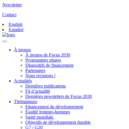
Newsletter
Contact
English
Español
À propos
À propos de Focus 2030
Programmes phares
Dispositifs de financement
Partenaires
Nous recrutons !
Actualités
Dernières publications
Fil d’actualité
Dernières newsletters de Focus 2030
Thématiques
Financement du développement
Égalité femmes-hommes
Santé mondiale
Objectifs de développement durable
G7 / G20