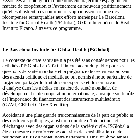
Associées à l’émergence d’une nouvelle trajectoire espagnole en
matière de coopération et l’avènement du nouveau positionnement
qu’elles illustrent, ces contributions apparaissent comme des
récompenses remarquables aux efforts menés par Le Barcelona
Institute for Global Health (ISGlobal), Oxfam Intermón et le Real
Instituto Elcano, à travers ce programme.
Le Barcelona Institute for Global Health (ISGlobal)
Le contexte de crise sanitaire n’a pas été sans conséquences pour les
activités d’ISGlobal en 2020. L’intérêt accru du public pour les
questions de santé mondiale et la prégnance de ces enjeux au sein
des agenda politique et médiatique ont permis à notre partenaire de
largement partager le fruit de son expertise et de son travail
d’analyse dans les médias en matière de santé mondiale, de
développement et de coopération internationale, ainsi que sur le rôle
et l’importance du financement des instruments multilatéraux
(GAVI, CEPI et COVAX en tête).
Accédant à une plus grande (re)connaissance de la part du public et
des décideurs politiques, ainsi qu’à nombre d’interactions et
d’échanges avec des organisations de la société civile, ISGlobal a
été en mesure de renforcer ses activités de sensibilisation et de
plaidoyer. Au fil du projet, notre partenaire a ainsi pu évoquer les