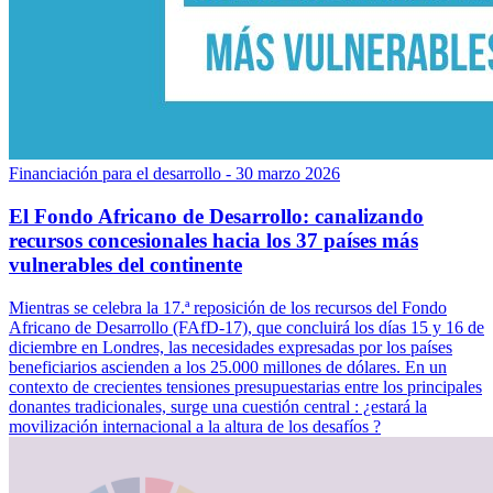
Financiación para el desarrollo
- 30 marzo 2026
El Fondo Africano de Desarrollo: canalizando
recursos concesionales hacia los 37 países más
vulnerables del continente
Mientras se celebra la 17.ª reposición de los recursos del Fondo
Africano de Desarrollo (FAfD-17), que concluirá los días 15 y 16 de
diciembre en Londres, las necesidades expresadas por los países
beneficiarios ascienden a los 25.000 millones de dólares. En un
contexto de crecientes tensiones presupuestarias entre los principales
donantes tradicionales, surge una cuestión central : ¿estará la
movilización internacional a la altura de los desafíos ?