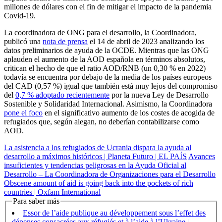
millones de dólares con el fin de mitigar el impacto de la pandemia
Covid-19.
La coordinadora de ONG para el desarrollo, la Coordinadora,
publicó una
nota de prensa
el 14 de abril de 2023 analizando los
datos preliminarios de ayuda de la OCDE. Mientras que las ONG
aplauden el aumento de la AOD española en términos absolutos,
critican el hecho de que el ratio AOD/RNB (un 0,30 % en 2022)
todavía se encuentra por debajo de la media de los países europeos
del CAD (0,57 %) igual que también está muy lejos del compromiso
del
0,7 % adoptado recientemente
por la nueva Ley de Desarrollo
Sostenible y Solidaridad Internacional. Asimismo, la Coordinadora
pone el foco
en el significativo aumento de los costes de acogida de
refugiados que, según alegan, no deberían contabilizarse como
AOD.
La asistencia a los refugiados de Ucrania dispara la ayuda al
desarrollo a máximos históricos | Planeta Futuro | EL PAÍS
Avances
insuficientes y tendencias peligrosas en la Ayuda Oficial al
Desarrollo – La Coordinadora de Organizaciones para el Desarrollo
Obscene amount of aid is going back into the pockets of rich
countries | Oxfam International
Para saber más
Essor de l’aide publique au développement sous l’effet des
dépenses consacrées aux réfugiés et à l’aide à l’Ukraine |