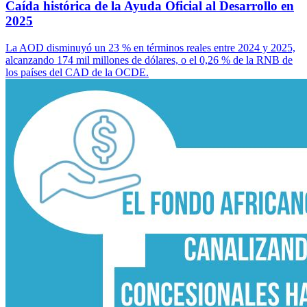
Caída histórica de la Ayuda Oficial al Desarrollo en
2025
La AOD disminuyó un 23 % en términos reales entre 2024 y 2025,
alcanzando 174 mil millones de dólares, o el 0,26 % de la RNB de
los países del CAD de la OCDE.