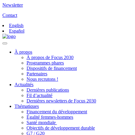
Newsletter
Contact
English
Español
À propos
À propos de Focus 2030
Programmes phares
Dispositifs de financement
Partenaires
Nous recrutons !
Actualités
Dernières publications
Fil d’actualité
Dernières newsletters de Focus 2030
Thématiques
Financement du développement
Égalité femmes-hommes
Santé mondiale
Objectifs de développement durable
G7 / G20