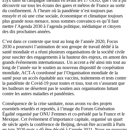
Elyx dans sa campagne mettant en avant les 17 ODD, que l’on a pu
découvrir sur tous les écrans des gares et métros de France au sortir
du confinement. À l’heure où la pandémie n’est toujours pas
enrayée et où une crise sociale, économique et climatique toujours
plus grande nous menace, nous sommes convaincu·es qu’il faut
mettre l’Agenda 2030 à l’agenda politique, médiatique et citoyen
des dix prochaines années.
C’est dans ce contexte que tout au long de l’année 2020, Focus
2030 a poursuivi l’animation de son groupe de travail dédié à la
santé mondiale et a réuni plusieurs organisations de la société civile
pour susciter des engagements à la hauteur des enjeux, en amont des
grands événements internationaux. Un accent a été ainsi mis tout au
long de l’année sur le soutien au nouveau dispositif de coopération
mondiale, ACT-A coordonné par l’Organisation mondiale de la
santé pour un accès équitable aux vaccins, traitements et tests contre
la pandémie de Covid-19 pour toutes et tous, tout en s’assurant que
les bailleurs ne désertent pas le soutien aux organisations luttant
contre les autres maladies et pandémies.
Conséquence de la crise sanitaire, nous avons vu des projets
essentiels retardés et reportés, à l’image du Forum Génération
Égalité organisé par ONU Femmes et co-présidé par la France et le
Mexique. Cet événement d’importance capitale, organisé un quart
de siècle après la conférence de Beijing, devait être accueilli à Paris
en juin 2020 mais a dû être décalé à l’année 2021. Nous ne pouvons