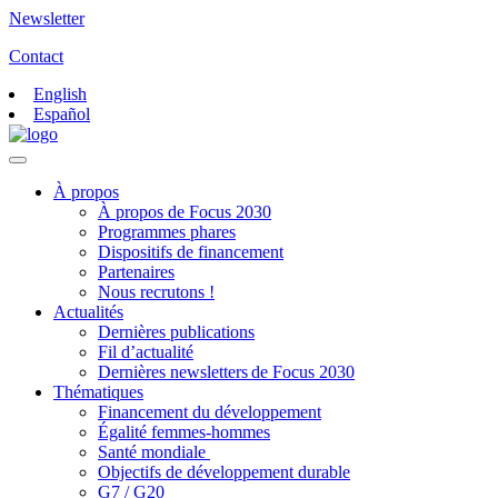
Newsletter
Contact
English
Español
À propos
À propos de Focus 2030
Programmes phares
Dispositifs de financement
Partenaires
Nous recrutons !
Actualités
Dernières publications
Fil d’actualité
Dernières newsletters de Focus 2030
Thématiques
Financement du développement
Égalité femmes-hommes
Santé mondiale
Objectifs de développement durable
G7 / G20