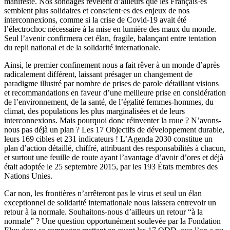
manifeste. Nos sondages révèlent d’ailleurs que les Français·es
semblent plus solidaires et conscient·es des enjeux de nos
interconnexions, comme si la crise de Covid-19 avait été
l’électrochoc nécessaire à la mise en lumière des maux du monde.
Seul l’avenir confirmera cet élan, fragile, balançant entre tentation
du repli national et de la solidarité internationale.
Ainsi, le premier confinement nous a fait rêver à un monde d’après
radicalement différent, laissant présager un changement de
paradigme illustré par nombre de prises de parole détaillant visions
et recommandations en faveur d’une meilleure prise en considération
de l’environnement, de la santé, de l’égalité femmes-hommes, du
climat, des populations les plus marginalisées et de leurs
interconnexions. Mais pourquoi donc réinventer la roue ? N’avons-
nous pas déjà un plan ? Les 17 Objectifs de développement durable,
leurs 169 cibles et 231 indicateurs ! L’Agenda 2030 constitue un
plan d’action détaillé, chiffré, attribuant des responsabilités à chacun,
et surtout une feuille de route ayant l’avantage d’avoir d’ores et déjà
était adoptée le 25 septembre 2015, par les 193 États membres des
Nations Unies.
Car non, les frontières n’arrêteront pas le virus et seul un élan
exceptionnel de solidarité internationale nous laissera entrevoir un
retour à la normale. Souhaitons-nous d’ailleurs un retour “à la
normale” ? Une question opportunément soulevée par la Fondation