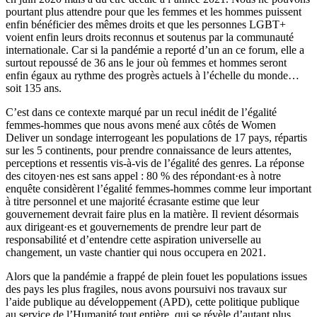
pourtant plus attendre pour que les femmes et les hommes puissent
enfin bénéficier des mêmes droits et que les personnes LGBT+
voient enfin leurs droits reconnus et soutenus par la communauté
internationale. Car si la pandémie a reporté d’un an ce forum, elle a
surtout repoussé de 36 ans le jour où femmes et hommes seront
enfin égaux au rythme des progrès actuels à l’échelle du monde…
soit 135 ans.
C’est dans ce contexte marqué par un recul inédit de l’égalité
femmes-hommes que nous avons mené aux côtés de Women
Deliver un sondage interrogeant les populations de 17 pays, répartis
sur les 5 continents, pour prendre connaissance de leurs attentes,
perceptions et ressentis vis-à-vis de l’égalité des genres. La réponse
des citoyen·nes est sans appel : 80 % des répondant·es à notre
enquête considèrent l’égalité femmes-hommes comme leur important
à titre personnel et une majorité écrasante estime que leur
gouvernement devrait faire plus en la matière. Il revient désormais
aux dirigeant·es et gouvernements de prendre leur part de
responsabilité et d’entendre cette aspiration universelle au
changement, un vaste chantier qui nous occupera en 2021.
Alors que la pandémie a frappé de plein fouet les populations issues
des pays les plus fragiles, nous avons poursuivi nos travaux sur
l’aide publique au développement (APD), cette politique publique
au service de l’Humanité tout entière, qui se révèle d’autant plus