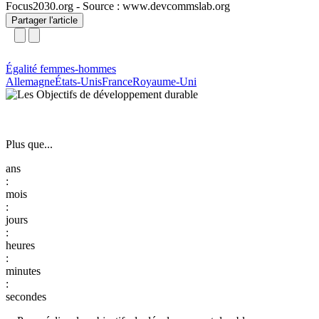
Focus2030.org - Source : www.devcommslab.org
Partager l'article
Égalité femmes-hommes
Allemagne
États-Unis
France
Royaume-Uni
Plus que...
:
:
:
:
: