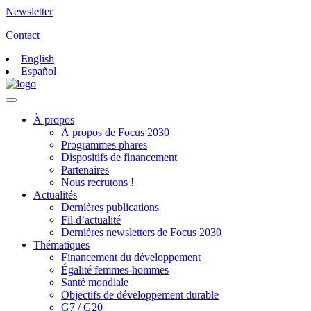
Newsletter
Contact
English
Español
À propos
À propos de Focus 2030
Programmes phares
Dispositifs de financement
Partenaires
Nous recrutons !
Actualités
Dernières publications
Fil d’actualité
Dernières newsletters de Focus 2030
Thématiques
Financement du développement
Égalité femmes-hommes
Santé mondiale
Objectifs de développement durable
G7 / G20