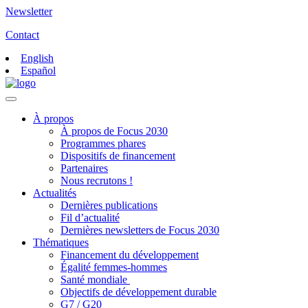
Newsletter
Contact
English
Español
À propos
À propos de Focus 2030
Programmes phares
Dispositifs de financement
Partenaires
Nous recrutons !
Actualités
Dernières publications
Fil d’actualité
Dernières newsletters de Focus 2030
Thématiques
Financement du développement
Égalité femmes-hommes
Santé mondiale
Objectifs de développement durable
G7 / G20