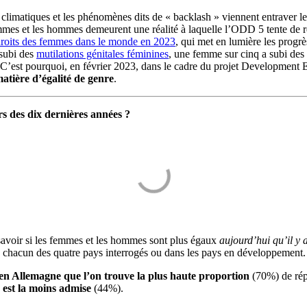
climatiques et les phénomènes dits de « backlash » viennent entraver les
femmes et les hommes demeurent une réalité à laquelle l’ODD 5 tente de 
s droits des femmes dans le monde en 2023
, qui met en lumière les progrè
subi des
mutilations génitales féminines
, une femme sur cinq a subi des 
s. C’est pourquoi, en février 2023, dans le cadre du projet Developmen
atière d’égalité de genre
.
rs des dix dernières années ?
savoir si les femmes et les hommes sont plus égaux
aujourd’hui qu’il y 
ns chacun des quatre pays interrogés ou dans les pays en développement.
en Allemagne que l’on trouve la plus haute proportion
(70%) de rép
é est la moins admise
(44%).