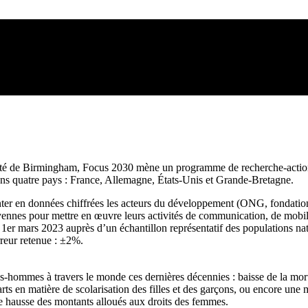
té de Birmingham, Focus 2030 mène un programme de recherche-action d
 dans quatre pays : France, Allemagne, États-Unis et Grande-Bretagne.
ter en données chiffrées les acteurs du développement (ONG, fondations,
toyennes pour mettre en œuvre leurs activités de communication, de mobili
le 1er mars 2023 auprès d’un échantillon représentatif des populations n
rreur retenue : ±2%.
es-hommes à travers le monde ces dernières décennies : baisse de la mor
rts en matière de scolarisation des filles et des garçons, ou encore une
e hausse des montants alloués aux droits des femmes.