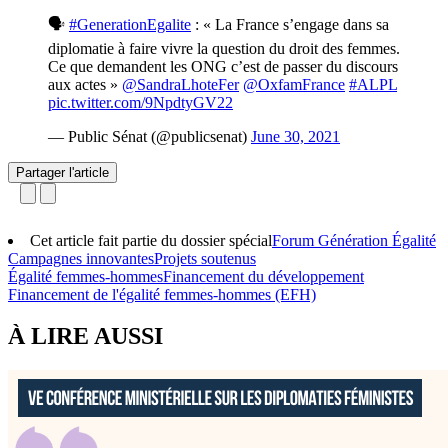
🗣
#GenerationEgalite
: « La France s’engage dans sa
diplomatie à faire vivre la question du droit des femmes.
Ce que demandent les ONG c’est de passer du discours
aux actes »
@SandraLhoteFer
@OxfamFrance
#ALPL
pic.twitter.com/9NpdtyGV22
— Public Sénat (@publicsenat)
June 30, 2021
Partager l'article
Cet article fait partie du dossier spécial
Forum Génération Égalité
Campagnes innovantes
Projets soutenus
Égalité femmes-hommes
Financement du développement
Financement de l'égalité femmes-hommes (EFH)
À LIRE AUSSI