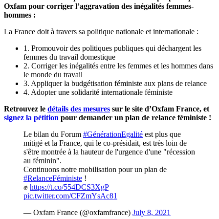
Oxfam pour corriger l’aggravation des inégalités femmes-
hommes :
La France doit à travers sa politique nationale et internationale :
1. Promouvoir des politiques publiques qui déchargent les
femmes du travail domestique
2. Corriger les inégalités entre les femmes et les hommes dans
le monde du travail
3. Appliquer la budgétisation féministe aux plans de relance
4. Adopter une solidarité internationale féministe
Retrouvez le
détails des mesures
sur le site d’Oxfam France, et
signez la pétition
pour demander un plan de relance féministe !
Le bilan du Forum
#GénérationEgalité
est plus que
mitigé et la France, qui le co-présidait, est très loin de
s'être montrée à la hauteur de l'urgence d'une "récession
au féminin".
Continuons notre mobilisation pour un plan de
#RelanceFéministe
!
✊
https://t.co/554DCS3XgP
pic.twitter.com/CFZmYsAc81
— Oxfam France (@oxfamfrance)
July 8, 2021