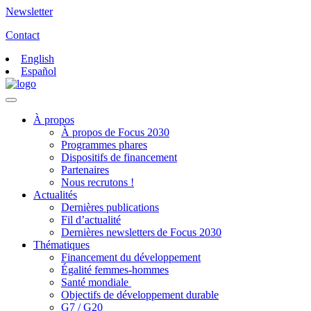
Newsletter
Contact
English
Español
À propos
À propos de Focus 2030
Programmes phares
Dispositifs de financement
Partenaires
Nous recrutons !
Actualités
Dernières publications
Fil d’actualité
Dernières newsletters de Focus 2030
Thématiques
Financement du développement
Égalité femmes-hommes
Santé mondiale
Objectifs de développement durable
G7 / G20