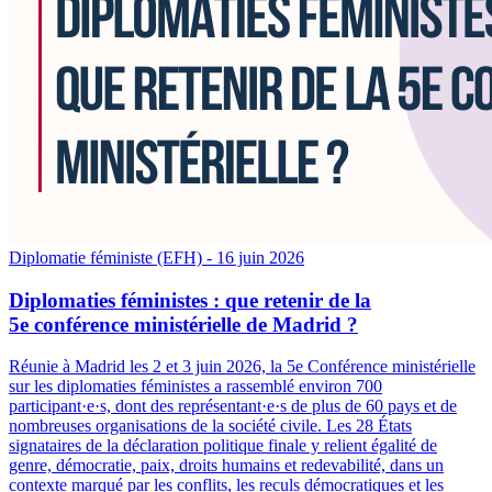
Diplomatie féministe (EFH)
- 16 juin 2026
Diplomaties féministes : que retenir de la
5e conférence ministérielle de Madrid ?
Réunie à Madrid les 2 et 3 juin 2026, la 5e Conférence ministérielle
sur les diplomaties féministes a rassemblé environ 700
participant·e·s, dont des représentant·e·s de plus de 60 pays et de
nombreuses organisations de la société civile. Les 28 États
signataires de la déclaration politique finale y relient égalité de
genre, démocratie, paix, droits humains et redevabilité, dans un
contexte marqué par les conflits, les reculs démocratiques et les