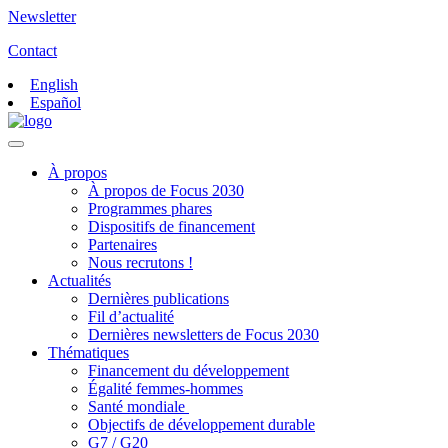
Newsletter
Contact
English
Español
À propos
À propos de Focus 2030
Programmes phares
Dispositifs de financement
Partenaires
Nous recrutons !
Actualités
Dernières publications
Fil d’actualité
Dernières newsletters de Focus 2030
Thématiques
Financement du développement
Égalité femmes-hommes
Santé mondiale
Objectifs de développement durable
G7 / G20