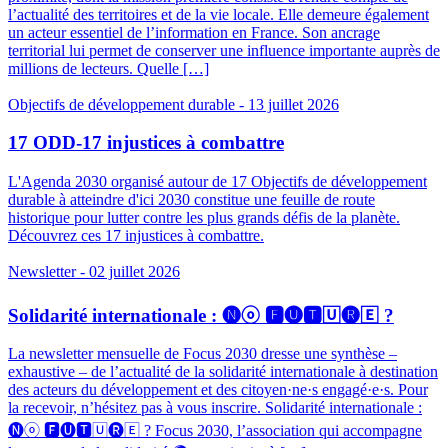
l’actualité des territoires et de la vie locale. Elle demeure également
un acteur essentiel de l’information en France. Son ancrage
territorial lui permet de conserver une influence importante auprès de
millions de lecteurs. Quelle […]
Objectifs de développement durable
- 13 juillet 2026
17 ODD-17 injustices à combattre
L'Agenda 2030 organisé autour de 17 Objectifs de développement
durable à atteindre d'ici 2030 constitue une feuille de route
historique pour lutter contre les plus grands défis de la planète.
Découvrez ces 17 injustices à combattre.
Newsletter
- 02 juillet 2026
Solidarité internationale : 🅝ⓞ 🅵🅤🆃🅄🅡🄴 ?
La newsletter mensuelle de Focus 2030 dresse une synthèse –
exhaustive – de l’actualité de la solidarité internationale à destination
des acteurs du développement et des citoyen·ne·s engagé·e·s. Pour
la recevoir, n’hésitez pas à vous inscrire. Solidarité internationale :
🅝ⓞ 🅵🅤🆃🅄🅡🄴 ? Focus 2030, l’association qui accompagne