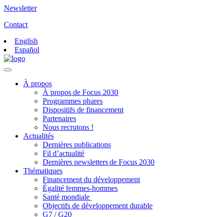
Newsletter
Contact
English
Español
À propos
À propos de Focus 2030
Programmes phares
Dispositifs de financement
Partenaires
Nous recrutons !
Actualités
Dernières publications
Fil d’actualité
Dernières newsletters de Focus 2030
Thématiques
Financement du développement
Égalité femmes-hommes
Santé mondiale
Objectifs de développement durable
G7 / G20