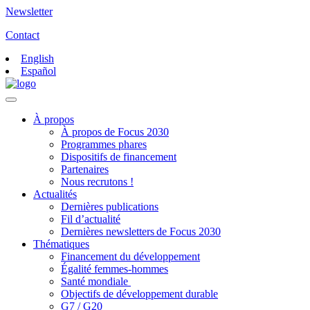
Newsletter
Contact
English
Español
À propos
À propos de Focus 2030
Programmes phares
Dispositifs de financement
Partenaires
Nous recrutons !
Actualités
Dernières publications
Fil d’actualité
Dernières newsletters de Focus 2030
Thématiques
Financement du développement
Égalité femmes-hommes
Santé mondiale
Objectifs de développement durable
G7 / G20