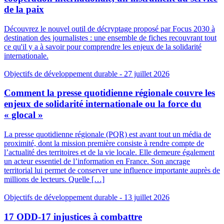
de la paix
Découvrez le nouvel outil de décryptage proposé par Focus 2030 à
destination des journalistes : une ensemble de fiches recouvrant tout
ce qu'il y a à savoir pour comprendre les enjeux de la solidarité
internationale.
Objectifs de développement durable
- 27 juillet 2026
Comment la presse quotidienne régionale couvre les
enjeux de solidarité internationale ou la force du
« glocal »
La presse quotidienne régionale (PQR) est avant tout un média de
proximité, dont la mission première consiste à rendre compte de
l’actualité des territoires et de la vie locale. Elle demeure également
un acteur essentiel de l’information en France. Son ancrage
territorial lui permet de conserver une influence importante auprès de
millions de lecteurs. Quelle […]
Objectifs de développement durable
- 13 juillet 2026
17 ODD-17 injustices à combattre