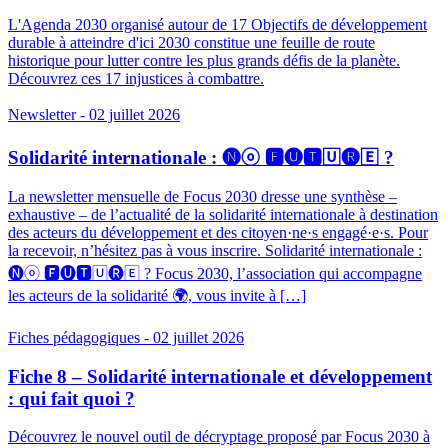
L'Agenda 2030 organisé autour de 17 Objectifs de développement
durable à atteindre d'ici 2030 constitue une feuille de route
historique pour lutter contre les plus grands défis de la planète.
Découvrez ces 17 injustices à combattre.
Newsletter
- 02 juillet 2026
Solidarité internationale : 🅝ⓞ 🅵🅤🆃🅄🅡🄴 ?
La newsletter mensuelle de Focus 2030 dresse une synthèse –
exhaustive – de l’actualité de la solidarité internationale à destination
des acteurs du développement et des citoyen·ne·s engagé·e·s. Pour
la recevoir, n’hésitez pas à vous inscrire. Solidarité internationale :
🅝ⓞ 🅵🅤🆃🅄🅡🄴 ? Focus 2030, l’association qui accompagne
les acteurs de la solidarité 🌍, vous invite à […]
Fiches pédagogiques
- 02 juillet 2026
Fiche 8 – Solidarité internationale et développement
: qui fait quoi ?
Découvrez le nouvel outil de décryptage proposé par Focus 2030 à