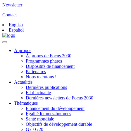
Newsletter
Contact
English
Español
À propos
À propos de Focus 2030
Programmes phares
Dispositifs de financement
Partenaires
Nous recrutons !
Actualités
Dernières publications
Fil d’actualité
Dernières newsletters de Focus 2030
Thématiques
Financement du développement
Égalité femmes-hommes
Santé mondiale
Objectifs de développement durable
G7 / G20