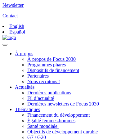
Newsletter
Contact
English
Español
À propos
À propos de Focus 2030
Programmes phares
Dispositifs de financement
Partenaires
Nous recrutons !
Actualités
Dernières publications
Fil d’actualité
Dernières newsletters de Focus 2030
Thématiques
Financement du développement
Égalité femmes-hommes
Santé mondiale
Objectifs de développement durable
G7 / G20