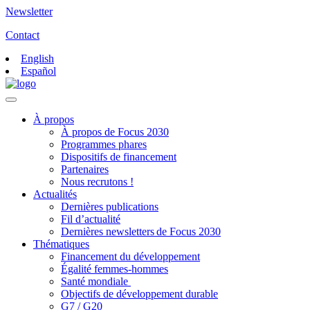
Newsletter
Contact
English
Español
À propos
À propos de Focus 2030
Programmes phares
Dispositifs de financement
Partenaires
Nous recrutons !
Actualités
Dernières publications
Fil d’actualité
Dernières newsletters de Focus 2030
Thématiques
Financement du développement
Égalité femmes-hommes
Santé mondiale
Objectifs de développement durable
G7 / G20