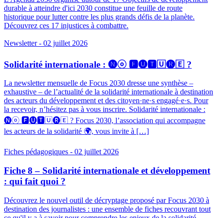
durable à atteindre d'ici 2030 constitue une feuille de route
historique pour lutter contre les plus grands défis de la planète.
Découvrez ces 17 injustices à combattre.
Newsletter
- 02 juillet 2026
Solidarité internationale : 🅝ⓞ 🅵🅤🆃🅄🅡🄴 ?
La newsletter mensuelle de Focus 2030 dresse une synthèse –
exhaustive – de l’actualité de la solidarité internationale à destination
des acteurs du développement et des citoyen·ne·s engagé·e·s. Pour
la recevoir, n’hésitez pas à vous inscrire. Solidarité internationale :
🅝ⓞ 🅵🅤🆃🅄🅡🄴 ? Focus 2030, l’association qui accompagne
les acteurs de la solidarité 🌍, vous invite à […]
Fiches pédagogiques
- 02 juillet 2026
Fiche 8 – Solidarité internationale et développement
: qui fait quoi ?
Découvrez le nouvel outil de décryptage proposé par Focus 2030 à
destination des journalistes : une ensemble de fiches recouvrant tout
ce qu'il y a à savoir pour comprendre les enjeux de la solidarité