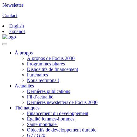
Newsletter
Contact
English
Español
À propos
À propos de Focus 2030
Programmes phares
Dispositifs de financement
Partenaires
Nous recrutons !
Actualités
Dernières publications
Fil d’actualité
Dernières newsletters de Focus 2030
Thématiques
Financement du développement
Égalité femmes-hommes
Santé mondiale
Objectifs de développement durable
G7 / G20