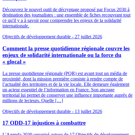
Découvrez le nouvel outil de décryptage proposé par Focus 2030 à
destination des journalistes : une ensemble de fiches recouvrant tout
ce qu'il y a à savoir pour comprendre les enjeux de la solidarité
internationale.
Objectifs de développement durable
- 27 juillet 2026
Comment la presse quotidienne régionale couvre les
enjeux de solidarité internationale ou la force du
« glocal »
La presse quotidienne régionale (PQR) est avant tout un média de
proximité, dont la mission première consiste à rendre compte de
l’actualité des territoires et de la vie locale. Elle demeure également
un acteur essentiel de l’information en France. Son ancrage
territorial lui permet de conserver une influence importante auprès de
millions de lecteurs. Quelle […]
Objectifs de développement durable
- 13 juillet 2026
17 ODD-17 injustices à combattre
L'Agenda 2030 organisé autour de 17 Objectifs de développement