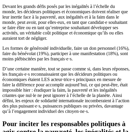
Devant les grands défis posés par les inégalités à l’échelle du
monde, les décideurs politiques et économiques doivent réaliser que
leur inertie face à la pauvreté, aux inégalités et à la faim dans le
monde, peut avoir, pour elles·eux, en tant que candidat·e souhaitant
se faire élire ou en tant qu’entreprise souhaitant développer ses
activités, un véritable coût politique et économique qu’ils ou elles
auraient tort de négliger.
Les formes de générosité individuelle, faire un don personnel (16%),
faire du bénévolat (19%), participer à une manifestation (18%), sont
moins plébiscitées par les français·e·s.
D’une certaine manière, tout se passe comme si, dans leurs réponses,
les français·e·s reconnaissaient que les décideurs politiques ou
économiques étaient LES acteur·trice·s principaux en mesure de
faire la différence pour accomplir aujourd’hui, ce qui peut-être, était
impossible hier : éradiquer la faim, la pauvreté et les inégalités
criantes que nul·le ne peut ignorer à l’échelle de la planète. Ainsi
défini, les enjeux de solidarité internationale incomberaient à l’action
des plus puissant·e·s, puissances publiques ou privées, davantage
qu’à l’engagement individuel des citoyen·ne·s.
Pour inciter les responsables politiques à
agir contre la pauvreté, les inégalités et la