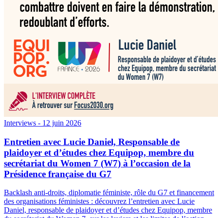
Interviews
- 12 juin 2026
Entretien avec Lucie Daniel, Responsable de
plaidoyer et d’études chez Equipop, membre du
secrétariat du Women 7 (W7) à l’occasion de la
Présidence française du G7
Backlash anti-droits, diplomatie féministe, rôle du G7 et financement
des organisations féministes : découvrez l’entretien avec Lucie
Daniel, responsable de plaidoyer et d’études chez Equipop, membre