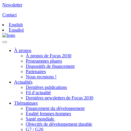
Newsletter
Contact
English
Español
À propos
À propos de Focus 2030
Programmes phares
Dispositifs de financement
Partenaires
Nous recrutons !
Actualités
Dernières publications
Fil d’actualité
Dernières newsletters de Focus 2030
Thématiques
Financement du développement
Égalité femmes-hommes
Santé mondiale
Objectifs de développement durable
G7 / G20