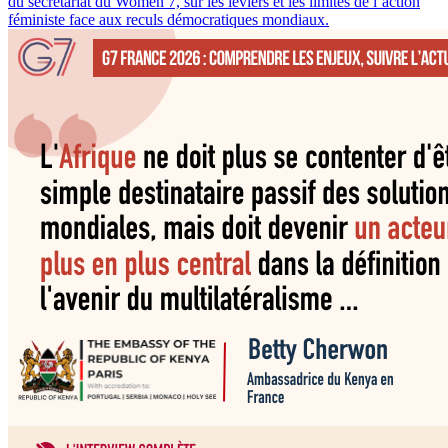
du secrétariat du Women 7, sur les leviers et les limites de l’action
féministe face aux reculs démocratiques mondiaux.