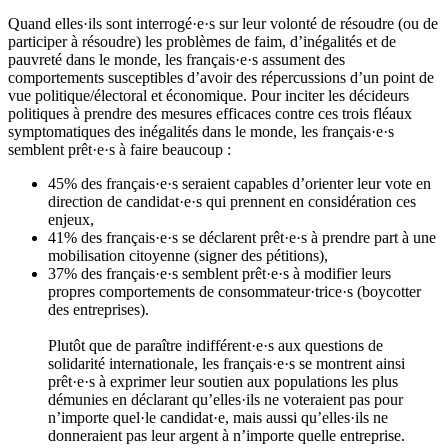
Quand elles·ils sont interrogé·e·s sur leur volonté de résoudre (ou de
participer à résoudre) les problèmes de faim, d’inégalités et de
pauvreté dans le monde, les français·e·s assument des
comportements susceptibles d’avoir des répercussions d’un point de
vue politique/électoral et économique. Pour inciter les décideurs
politiques à prendre des mesures efficaces contre ces trois fléaux
symptomatiques des inégalités dans le monde, les français·e·s
semblent prêt·e·s à faire beaucoup :
45% des français·e·s seraient capables d’orienter leur vote en
direction de candidat·e·s qui prennent en considération ces
enjeux,
41% des français·e·s se déclarent prêt·e·s à prendre part à une
mobilisation citoyenne (signer des pétitions),
37% des français·e·s semblent prêt·e·s à modifier leurs
propres comportements de consommateur·trice·s (boycotter
des entreprises).
Plutôt que de paraître indifférent·e·s aux questions de
solidarité internationale, les français·e·s se montrent ainsi
prêt·e·s à exprimer leur soutien aux populations les plus
démunies en déclarant qu’elles·ils ne voteraient pas pour
n’importe quel·le candidat·e, mais aussi qu’elles·ils ne
donneraient pas leur argent à n’importe quelle entreprise.