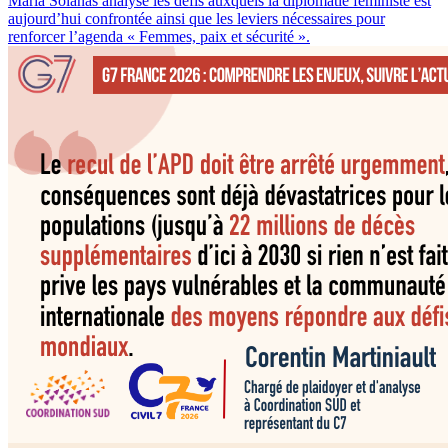
María Solanas analyse les défis auxquels la diplomatie féministe est
aujourd’hui confrontée ainsi que les leviers nécessaires pour
renforcer l’agenda « Femmes, paix et sécurité ».