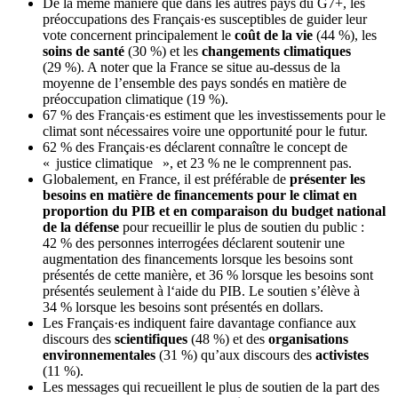
De la même manière que dans les autres pays du G7+, les
préoccupations des Français·es susceptibles de guider leur
vote concernent principalement le
coût de la vie
(44 %), les
soins de santé
(30 %) et les
changements climatiques
(29 %). A noter que la France se situe au-dessus de la
moyenne de l’ensemble des pays sondés en matière de
préoccupation climatique (19 %).
67 % des Français·es estiment que les investissements pour le
climat sont nécessaires voire une opportunité pour le futur.
62 % des Français·es déclarent connaître le concept de
« justice climatique », et 23 % ne le comprennent pas.
Globalement, en France, il est préférable de
présenter les
besoins en matière de financements pour le climat en
proportion du PIB et en comparaison du budget national
de la défense
pour recueillir le plus de soutien du public :
42 % des personnes interrogées déclarent soutenir une
augmentation des financements lorsque les besoins sont
présentés de cette manière, et 36 % lorsque les besoins sont
présentés seulement à l‘aide du PIB. Le soutien s’élève à
34 % lorsque les besoins sont présentés en dollars.
Les Français·es indiquent faire davantage confiance aux
discours des
scientifiques
(48 %) et des
organisations
environnementales
(31 %) qu’aux discours des
activistes
(11 %).
Les messages qui recueillent le plus de soutien de la part des