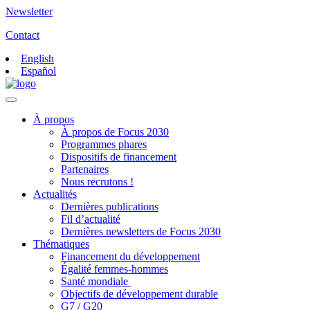
Newsletter
Contact
English
Español
À propos
À propos de Focus 2030
Programmes phares
Dispositifs de financement
Partenaires
Nous recrutons !
Actualités
Dernières publications
Fil d’actualité
Dernières newsletters de Focus 2030
Thématiques
Financement du développement
Égalité femmes-hommes
Santé mondiale
Objectifs de développement durable
G7 / G20