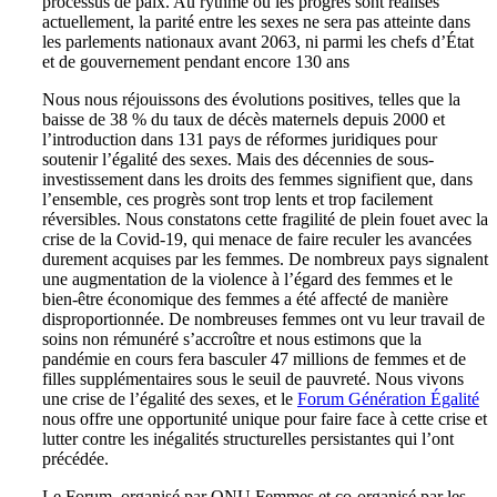
processus de paix. Au rythme où les progrès sont réalisés
actuellement, la parité entre les sexes ne sera pas atteinte dans
les parlements nationaux avant 2063, ni parmi les chefs d’État
et de gouvernement pendant encore 130 ans
Nous nous réjouissons des évolutions positives, telles que la
baisse de 38 % du taux de décès maternels depuis 2000 et
l’introduction dans 131 pays de réformes juridiques pour
soutenir l’égalité des sexes. Mais des décennies de sous-
investissement dans les droits des femmes signifient que, dans
l’ensemble, ces progrès sont trop lents et trop facilement
réversibles. Nous constatons cette fragilité de plein fouet avec la
crise de la Covid-19, qui menace de faire reculer les avancées
durement acquises par les femmes. De nombreux pays signalent
une augmentation de la violence à l’égard des femmes et le
bien-être économique des femmes a été affecté de manière
disproportionnée. De nombreuses femmes ont vu leur travail de
soins non rémunéré s’accroître et nous estimons que la
pandémie en cours fera basculer 47 millions de femmes et de
filles supplémentaires sous le seuil de pauvreté. Nous vivons
une crise de l’égalité des sexes, et le
Forum Génération Égalité
nous offre une opportunité unique pour faire face à cette crise et
lutter contre les inégalités structurelles persistantes qui l’ont
précédée.
Le Forum, organisé par ONU Femmes et co-organisé par les