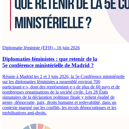
Diplomatie féministe (EFH)
- 16 juin 2026
Diplomaties féministes : que retenir de la
5e conférence ministérielle de Madrid ?
Réunie à Madrid les 2 et 3 juin 2026, la 5e Conférence ministérielle
sur les diplomaties féministes a rassemblé environ 700
participant·e·s, dont des représentant·e·s de plus de 60 pays et de
nombreuses organisations de la société civile. Les 28 États
signataires de la déclaration politique finale y relient égalité de
genre, démocratie, paix, droits humains et redevabilité, dans un
contexte marqué par les conflits, les reculs démocratiques et les
mobilisations anti-droits.