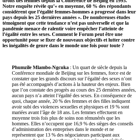
droits des femmes depuis la Conférence de Beijing en 1995.
Notre enquête révèle qu’« en moyenne, 60 % des répondants
considèrent que l’égalité femmes-hommes a progressé dans leur
pays depuis les 25 dernières années ». De nombreuses études
témoignent que cette tendance n’est pas universelle et que la
pandémie menace de ralentir voire empêcher l’atteinte de
l’égalité entre les sexes. Comment le Forum peut être une
opportunité pour se fixer de nouveaux objectifs et lutter contre
les inégalités de genre dans le monde une fois pour toute ?
Phumzile Mlambo-Ngcuka
: Un quart de siècle depuis la
Conférence mondiale de Beijing sur les femmes, force est de
constater que les grands discours sur l’égalité des sexes n’ont
pas été accompagnés d’actions à la hauteur des enjeux. Bien
que l’on constate des progrès au cours des 25 dernières années,
aucun pays n’a atteint l’égalité des sexes. En conséquence de
quoi, chaque année, 20 % des femmes et des filles indiquent
avoir subi des violences sexuelles et physiques et 19 % sont
mariées avant l’âge de 18 ans. Les femmes effectuent en
moyenne trois fois plus de soins non rémunérés que les
hommes. Elles n’occupent que 16,9 % des sièges des conseils
d’administration des entreprises dans le monde et ne
représentent que 13 % des négociateurs participant aux