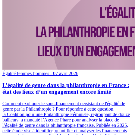
Égalité femmes-hommes
- 07 avril 2026
L’égalité de genre dans la philanthropie en France :
état des lieux d’un engagement encore limité
Comment expliquer le sous-financement persistant de l'égalité de
genre par la Philanthropie ? Pour répondre à cette question,
la Coalition pour une Philanthropie Féministe, regroupant de douze
bailleurs, a mandaté l’Agence Phare pour analyser la place de
l’égalité de genre dans la philanthropie française. Publiée en 2025,
cette étude vise à identifier, quantifier et analyser les financements