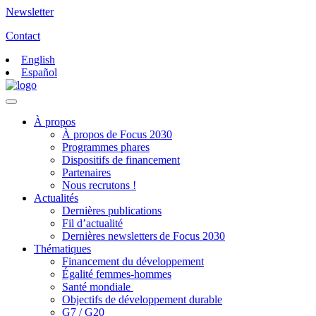
Newsletter
Contact
English
Español
À propos
À propos de Focus 2030
Programmes phares
Dispositifs de financement
Partenaires
Nous recrutons !
Actualités
Dernières publications
Fil d’actualité
Dernières newsletters de Focus 2030
Thématiques
Financement du développement
Égalité femmes-hommes
Santé mondiale
Objectifs de développement durable
G7 / G20