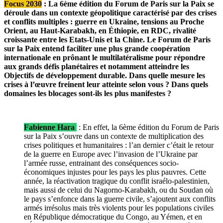
Focus 2030
:
La 6ème édition du Forum de Paris sur la Paix se
déroule dans un contexte géopolitique caractérisé par des crises
et conflits multiples : guerre en Ukraine, tensions au Proche
Orient, au Haut-Karabakh, en Éthiopie, en RDC, rivalité
croissante entre les Etats-Unis et la Chine. Le Forum de Paris
sur la Paix entend faciliter une plus grande coopération
internationale en prônant le multilatéralisme pour répondre
aux grands défis planétaires et notamment atteindre les
Objectifs de développement durable. Dans quelle mesure les
crises à l’œuvre freinent leur atteinte selon vous ? Dans quels
domaines les blocages sont-ils les plus manifestes ?
Fabienne Hara
: En effet, la 6ème édition du Forum de Paris
sur la Paix s’ouvre dans un contexte de multiplication des
crises politiques et humanitaires : l’an dernier c’était le retour
de la guerre en Europe avec l’invasion de l’Ukraine par
l’armée russe, entrainant des conséquences socio-
économiques injustes pour les pays les plus pauvres. Cette
année, la réactivation tragique du conflit israélo-palestinien,
mais aussi de celui du Nagorno-Karabakh, ou du Soudan où
le pays s’enfonce dans la guerre civile, s’ajoutent aux conflits
armés irrésolus mais très violents pour les populations civiles
en République démocratique du Congo, au Yémen, et en