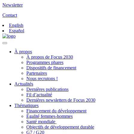
Newsletter
Contact
English
Español
À propos
À propos de Focus 2030
Programmes phares
Dispositifs de financement
Partenaires
Nous recrutons !
Actualités
Dernières publications
Fil d’actualité
Dernières newsletters de Focus 2030
Thématiques
Financement du développement
Égalité femmes-hommes
Santé mondiale
Objectifs de développement durable
G7 / G20