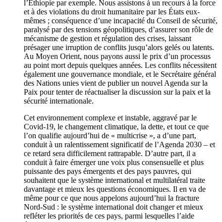
l’Éthiopie par exemple. Nous assistons à un recours à la force
et à des violations du droit humanitaire par les États eux-
mêmes ; conséquence d’une incapacité du Conseil de sécurité,
paralysé par des tensions géopolitiques, d’assurer son rôle de
mécanisme de gestion et régulation des crises, laissant
présager une irruption de conflits jusqu’alors gelés ou latents.
Au Moyen Orient, nous payons aussi le prix d’un processus
au point mort depuis quelques années. Les conflits nécessitent
également une gouvernance mondiale, et le Secrétaire général
des Nations unies vient de publier un nouvel Agenda sur la
Paix pour tenter de réactualiser la discussion sur la paix et la
sécurité internationale.
Cet environnement complexe et instable, aggravé par le
Covid-19, le changement climatique, la dette, et tout ce que
l’on qualifie aujourd’hui de « multicrise », a d’une part,
conduit à un ralentissement significatif de l’Agenda 2030 – et
ce retard sera difficilement rattrapable. D’autre part, il a
conduit à faire émerger une voix plus consensuelle et plus
puissante des pays émergents et des pays pauvres, qui
souhaitent que le système international et multilatéral traite
davantage et mieux les questions économiques. Il en va de
même pour ce que nous appelons aujourd’hui la fracture
Nord-Sud : le système international doit changer et mieux
refléter les priorités de ces pays, parmi lesquelles l’aide