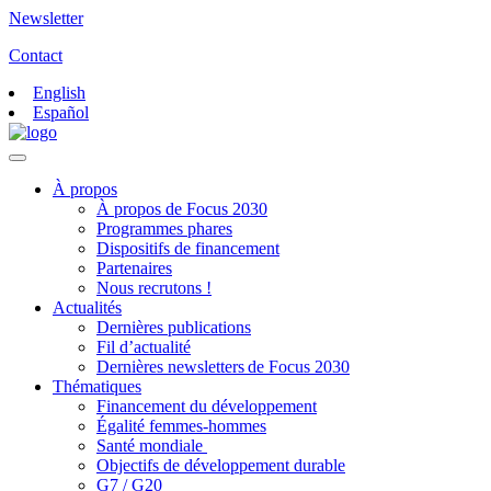
Newsletter
Contact
English
Español
À propos
À propos de Focus 2030
Programmes phares
Dispositifs de financement
Partenaires
Nous recrutons !
Actualités
Dernières publications
Fil d’actualité
Dernières newsletters de Focus 2030
Thématiques
Financement du développement
Égalité femmes-hommes
Santé mondiale
Objectifs de développement durable
G7 / G20