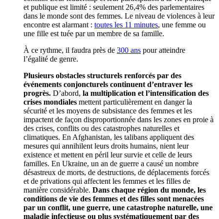
et publique est limité : seulement 26,4% des parlementaires
dans le monde sont des femmes. Le niveau de violences à leur
encontre est alarmant :
toutes les 11 minutes
, une femme ou
une fille est tuée par un membre de sa famille.
À ce rythme, il faudra près de
300 ans
pour atteindre
l’égalité de genre.
Plusieurs obstacles structurels renforcés par des
événements conjoncturels continuent d’entraver les
progrès.
D’abord,
la multiplication et l’intensification des
crises mondiales
mettent particulièrement en danger la
sécurité et les moyens de subsistance des femmes et les
impactent de façon disproportionnée dans les zones en proie à
des crises, conflits ou des catastrophes naturelles et
climatiques. En Afghanistan, les talibans appliquent des
mesures qui annihilent leurs droits humains, nient leur
existence et mettent en péril leur survie et celle de leurs
familles. En Ukraine, un an de guerre a causé un nombre
désastreux de morts, de destructions, de déplacements forcés
et de privations qui affectent les femmes et les filles de
manière considérable.
Dans chaque région du monde, les
conditions de vie des femmes et des filles sont menacées
par un conflit, une guerre, une catastrophe naturelle, une
maladie infectieuse ou plus systématiquement par des