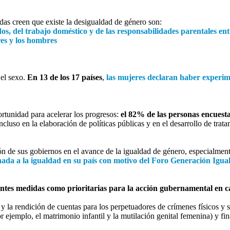
das creen que existe la desigualdad de género son:
os, del trabajo doméstico y de las responsabilidades parentales en
res y los hombres
el sexo.
En 13 de los 17 países
,
las mujeres declaran haber experi
tunidad para acelerar los progresos:
el 82% de las personas encuest
incluso en la elaboración de políticas públicas y en el desarrollo de trata
ción de sus gobiernos en el avance de la igualdad de género, especialme
nada a la igualdad en su país con motivo del Foro Generación Igua
ientes medidas como prioritarias para la acción gubernamental en c
l y la rendición de cuentas para los perpetuadores de crímenes físicos y 
por ejemplo, el matrimonio infantil y la mutilación genital femenina) y 