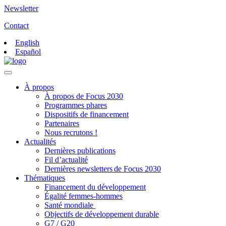
Newsletter
Contact
English
Español
À propos
À propos de Focus 2030
Programmes phares
Dispositifs de financement
Partenaires
Nous recrutons !
Actualités
Dernières publications
Fil d’actualité
Dernières newsletters de Focus 2030
Thématiques
Financement du développement
Égalité femmes-hommes
Santé mondiale
Objectifs de développement durable
G7 / G20